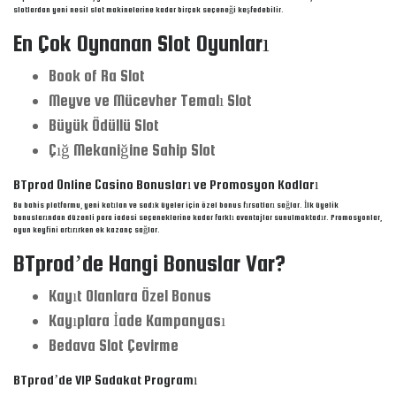
slotlardan yeni nesil slot makinelerine kadar birçok seçeneği keşfedebilir.
En Çok Oynanan Slot Oyunları
Book of Ra Slot
Meyve ve Mücevher Temalı Slot
Büyük Ödüllü Slot
Çığ Mekaniğine Sahip Slot
BTprod Online Casino Bonusları ve Promosyon Kodları
Bu bahis platformu, yeni katılan ve sadık üyeler için özel bonus fırsatları sağlar. İlk üyelik
bonuslarından düzenli para iadesi seçeneklerine kadar farklı avantajlar sunulmaktadır. Promosyonlar,
oyun keyfini artırırken ek kazanç sağlar.
BTprod’de Hangi Bonuslar Var?
Kayıt Olanlara Özel Bonus
Kayıplara İade Kampanyası
Bedava Slot Çevirme
BTprod’de VIP Sadakat Programı