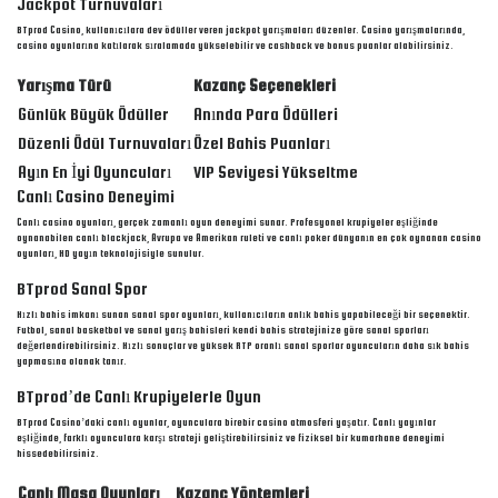
Jackpot Turnuvaları
BTprod Casino, kullanıcılara dev ödüller veren jackpot yarışmaları düzenler. Casino yarışmalarında,
casino oyunlarına katılarak sıralamada yükselebilir ve cashback ve bonus puanlar alabilirsiniz.
Yarışma Türü
Kazanç Seçenekleri
Günlük Büyük Ödüller
Anında Para Ödülleri
Düzenli Ödül Turnuvaları
Özel Bahis Puanları
Ayın En İyi Oyuncuları
VIP Seviyesi Yükseltme
Canlı Casino Deneyimi
Canlı casino oyunları, gerçek zamanlı oyun deneyimi sunar. Profesyonel krupiyeler eşliğinde
oynanabilen canlı blackjack, Avrupa ve Amerikan ruleti ve canlı poker dünyanın en çok oynanan casino
oyunları, HD yayın teknolojisiyle sunulur.
BTprod Sanal Spor
Hızlı bahis imkanı sunan sanal spor oyunları, kullanıcıların anlık bahis yapabileceği bir seçenektir.
Futbol, sanal basketbol ve sanal yarış bahisleri kendi bahis stratejinize göre sanal sporları
değerlendirebilirsiniz. Hızlı sonuçlar ve yüksek RTP oranlı sanal sporlar oyuncuların daha sık bahis
yapmasına olanak tanır.
BTprod’de Canlı Krupiyelerle Oyun
BTprod Casino’daki canlı oyunlar, oyunculara birebir casino atmosferi yaşatır. Canlı yayınlar
eşliğinde, farklı oyunculara karşı strateji geliştirebilirsiniz ve fiziksel bir kumarhane deneyimi
hissedebilirsiniz.
Canlı Masa Oyunları
Kazanç Yöntemleri