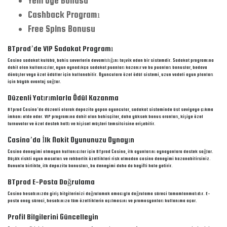
Yeni Üye Bonusu
Cashback Programı
Free Spins Bonusu
BTprod’de VIP Sadakat Programı
Casino sadakat kulübü, bahis severlerin devamlılığını teşvik eden bir sistemdir. Sadakat programına
dahil olan kullanıcılar, oyun oynadıkça sadakat puanları kazanır ve bu puanları bonuslar, bedava
dönüşler veya özel ödüller için kullanabilir. Oyunculara özel ödül sistemi, uzun vadeli oyun planları
için büyük avantaj sağlar.
Düzenli Yatırımlarla Ödül Kazanma
BTprod Casino’da düzenli olarak depozito yapan oyuncular, sadakat sisteminde üst seviyeye çıkma
imkanı elde eder. VIP programına dahil olan bahisçiler, daha yüksek bonus oranları, kişiye özel
turnuvalar ve özel destek hattı ve kişisel müşteri temsilcisine erişebilir.
Casino’da İlk Nakit Oyununuzu Oynayın
Casino deneyimi olmayan kullanıcılar için BTprod Casino, ilk oyunlarını oynayanlara destek sağlar.
Düşük riskli oyun masaları ve rehberlik özellikleri risk almadan casino deneyimi kazanabilirsiniz.
Bununla birlikte, ilk depozito bonusları, bu deneyimi daha da keyifli hale getirir.
BTprod E-Posta Doğrulama
Casino hesabınızda giriş bilgilerinizi doğrulamak amacıyla doğrulama süreci tamamlanmalıdır. E-
posta onay süreci, hesabınıza tüm özelliklerin açılmasını ve promosyonları kullanıma açar.
Profil Bilgilerini Güncelleyin