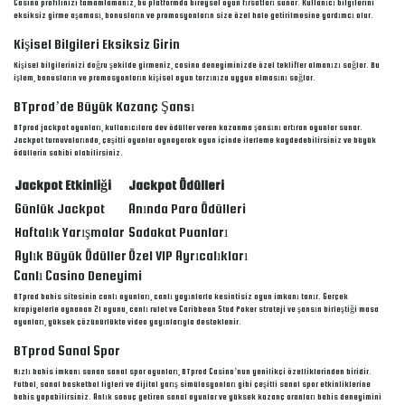
Casino profilinizi tamamlamanız, bu platformda bireysel oyun fırsatları sunar. Kullanıcı bilgilerini
eksiksiz girme aşaması, bonusların ve promosyonların size özel hale getirilmesine yardımcı olur.
Kişisel Bilgileri Eksiksiz Girin
Kişisel bilgilerinizi doğru şekilde girmeniz, casino deneyiminizde özel teklifler almanızı sağlar. Bu
işlem, bonusların ve promosyonların kişisel oyun tarzınıza uygun olmasını sağlar.
BTprod’de Büyük Kazanç Şansı
BTprod jackpot oyunları, kullanıcılara dev ödüller veren kazanma şansını artıran oyunlar sunar.
Jackpot turnuvalarında, çeşitli oyunlar oynayarak oyun içinde ilerleme kaydedebilirsiniz ve büyük
ödüllerin sahibi olabilirsiniz.
Jackpot Etkinliği
Jackpot Ödülleri
Günlük Jackpot
Anında Para Ödülleri
Haftalık Yarışmalar
Sadakat Puanları
Aylık Büyük Ödüller
Özel VIP Ayrıcalıkları
Canlı Casino Deneyimi
BTprod bahis sitesinin canlı oyunları, canlı yayınlarla kesintisiz oyun imkanı tanır. Gerçek
krupiyelerle oynanan 21 oyunu, canlı rulet ve Caribbean Stud Poker strateji ve şansın birleştiği masa
oyunları, yüksek çözünürlükte video yayınlarıyla desteklenir.
BTprod Sanal Spor
Hızlı bahis imkanı sunan sanal spor oyunları, BTprod Casino’nun yenilikçi özelliklerinden biridir.
Futbol, sanal basketbol ligleri ve dijital yarış simülasyonları gibi çeşitli sanal spor etkinliklerine
bahis yapabilirsiniz. Anlık sonuç getiren sanal oyunlar ve yüksek kazanç oranları bahis deneyimini