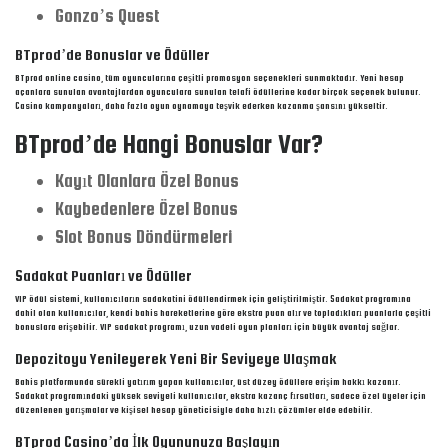
Gonzo’s Quest
BTprod’de Bonuslar ve Ödüller
BTprod online casino, tüm oyuncularına çeşitli promosyon seçenekleri sunmaktadır. Yeni hesap
açanlara sunulan avantajlardan oyunculara sunulan telafi ödüllerine kadar birçok seçenek bulunur.
Casino kampanyaları, daha fazla oyun oynamaya teşvik ederken kazanma şansını yükseltir.
BTprod’de Hangi Bonuslar Var?
Kayıt Olanlara Özel Bonus
Kaybedenlere Özel Bonus
Slot Bonus Döndürmeleri
Sadakat Puanları ve Ödüller
VIP ödül sistemi, kullanıcıların sadakatini ödüllendirmek için geliştirilmiştir. Sadakat programına
dahil olan kullanıcılar, kendi bahis hareketlerine göre ekstra puan alır ve topladıkları puanlarla çeşitli
bonuslara erişebilir. VIP sadakat programı, uzun vadeli oyun planları için büyük avantaj sağlar.
Depozitoyu Yenileyerek Yeni Bir Seviyeye Ulaşmak
Bahis platformunda sürekli yatırım yapan kullanıcılar, üst düzey ödüllere erişim hakkı kazanır.
Sadakat programındaki yüksek seviyeli kullanıcılar, ekstra kazanç fırsatları, sadece özel üyeler için
düzenlenen yarışmalar ve kişisel hesap yöneticisiyle daha hızlı çözümler elde edebilir.
BTprod Casino’da İlk Oyununuza Başlayın