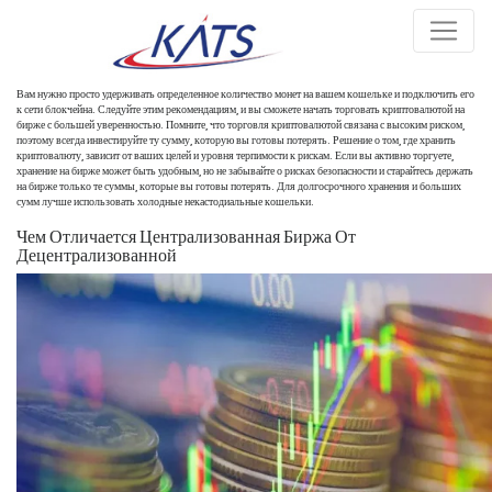
Вам нужно просто удерживать определенное количество монет на вашем кошельке и подключить его
к сети блокчейна. Следуйте этим рекомендациям, и вы сможете начать торговать криптовалютой на
бирже с большей уверенностью. Помните, что торговля криптовалютой связана с высоким риском,
поэтому всегда инвестируйте ту сумму, которую вы готовы потерять. Решение о том, где хранить
криптовалюту, зависит от ваших целей и уровня терпимости к рискам. Если вы активно торгуете,
хранение на бирже может быть удобным, но не забывайте о рисках безопасности и старайтесь держать
на бирже только те суммы, которые вы готовы потерять. Для долгосрочного хранения и больших
сумм лучше использовать холодные некастодиальные кошельки.
Чем Отличается Централизованная Биржа От
Децентрализованной