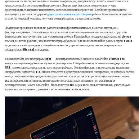
криптовалюты на бирже зависит от множества факторов, которые могут влиять на её стоимость в
краткосрочной и долгосрочной перспективе. Знание этих факторов поможет вам лучше
ориентироваться на рынке и принимать более обоснованные решения. Стейкинг криптовалюты —
это процесс участия в поддержке
децентрализованные криптобиржи
работы блокчейна и защите его
от атак, за который участник получает вознаграждение в виде новых монет.
Платформа предлагает торговлю различными цифровыми активами, включая спотовые и
фьючерсные рынки. Пользователи могут воспользоваться маржинальной торговлей и другими
финансовыми инструментами для увеличения дохода. Интерфейс и поддержка доступны на sixteen
языках, включая русский, что делает платформу удобной для пользователей из разных стран. COINEX
выделяется своей прозрачностью и безопасностью, предоставляя доказательства резервов и
поддерживая AML и KYC стандарты.
Таким образом, обе платформы ApeX — децентрализованные биржи на блокчейне Arbitrum One,
которые специализируются на торговле фьючерсами. Они работают на основе книги ордеров, а не
AMM, имеют мало контрактов, но зато можно работать без верификации и использовать пассивные
инструменты заработка. DEX-биржи относятся к децентрализованным платформам, на которых сделки
между покупателями и продавцами криптовалют осуществляются при помощи смарт-контрактов.
DEX-платформы являются одним из основополагающих компонентов при организации
децентрализации на базе блокчейна. Пользователи DEX-бирж являются автономными участниками
торговли с точки зрения хранения и использования своих активов.