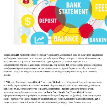
Торговля на DEX считается более безопасной, чем на централизованных биржах, благодаря отсутствию
необходимости доверять свои средства третьей стороне. Смарт-контракты и блокчейн технология
обеспечивают прозрачность и безопасность сделок, уменьшая риски хакерских атак и
мошенничества. Однако, важно быть осторожным при выборе DEX, использовать хорошо известные
платформы и хранить приватные ключи в надежном месте. Криптобиржа – это сайт, где можно
покупать, продавать цифровые активы, обменивать их на другую криптовалюту либо обычные
деньги.
В 2023 году Владимир Носов WhiteBIT запустили Whitechain – собственный блокчейн, который стал
основой для расширения экосистемы WhiteBIT. Биржа внедрила новые торговые пары, увеличила
возможность фьючерсных торгов с кредитным плечом до 100x и предложила пользователям
дополнительные фиатные шлюзы, включая Apple Pay и Google Pay. Также WhiteBIT стали
официальными криптопартнерами национальной сборной Украины по футболу. В настоящее время
мы по-прежнему не можем торговать криптоактивами с использованием фиатной валюты на DEX, а
также торговать фиатной валютой или напрямую выводить средства на банковские счета.