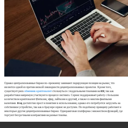
Однако централизованные биржи по-прежнему занимают лидирующие позиции на рынке, что
является одной из причин низкой ликвидности децентрализованных проектов. Кроме того,
существует риск
обменник криптовалют
столкнуться с поддельными токенами на DEX, так как
разработчики напрямую участвуют в процессе листинга. Сервис поддерживает работу с большим
количеством криптовалют (биткоин, эфир, лайткоин и другие), а также со многим фиатными
валютами. Bisq достаточно прост и понятнее в использовании, однако его потребуется загрузить на
собственное устройство, так как в браузере сервис не доступен. По подобному принципу работают и
некоторые другие децентрализованные биржи. Одноранговая платформа с множеством функций, где
торгуют бессрочными контрактами на разные токены.