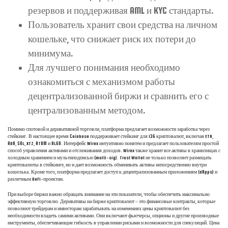
резервов и поддерживая AML и KYC стандарты.
Пользователь хранит свои средства на личном
кошельке, что снижает риск их потери до
минимума.
Для лучшего понимания необходимо
ознакомиться с механизмом работы
децентрализованной биржи и сравнить его с
централизованным методом.
Помимо спотовой и деривативной торговли, платформа предлагает возможности заработка через
стейкинг. В настоящее время Coinbase поддерживает стейкинг для 136 криптовалют, включая ETH,
ADA, SOL, XTZ, ATOM и ALGO. Интерфейс Wirex интуитивно понятен и предлагает пользователям простой
способ управления активами и отслеживания доходов. Wirex также хранит все активы в хранилищах с
холодным хранением и мультиподписью (multi-sig). Trust Wallet не только позволяет размещать
криптовалюты в стейкинге, но и дает возможность обменивать активы непосредственно внутри
кошелька. Кроме того, платформа предлагает доступ к децентрализованным приложениям (dApps) и
различным DeFi-проектам.
При выборе биржи важно обращать внимание на эти показатели, чтобы обеспечить максимально
эффективную торговлю. Деривативы на бирже криптовалют – это финансовые контракты, которые
позволяют трейдерам и инвесторам зарабатывать на изменениях цены криптовалют без
необходимости владеть самими активами. Они включают фьючерсы, опционы и другие производные
инструменты, обеспечивающие гибкость в управлении рисками и возможности для спекуляций. Цена