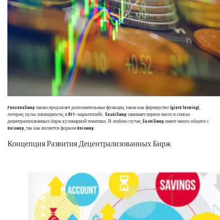
PancakeSwap также предлагает дополнительные функции, такие как фермерство (yield farming),
лотереи, пулы ликвидности, и NFT-маркетплейс. SushiSwap занимает первое место в списке
децентрализованных бирж кулинарной тематики. В любом случае, SushiSwap имеет много общего с
Uniswap, так как является форком Uniswap.
Концепция Развития Децентрализованных Бирж