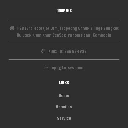
ADDRESS
#2B (3rd Floor), St Lum, Trapeang Chhuk Village,Sangkat
Ou Baek K'am,Khan SenSok ,Phnom Penh , Cambodia
+885 (0) 966 664 299
ops@katsvs.com
LINKS
Home
About us
Service