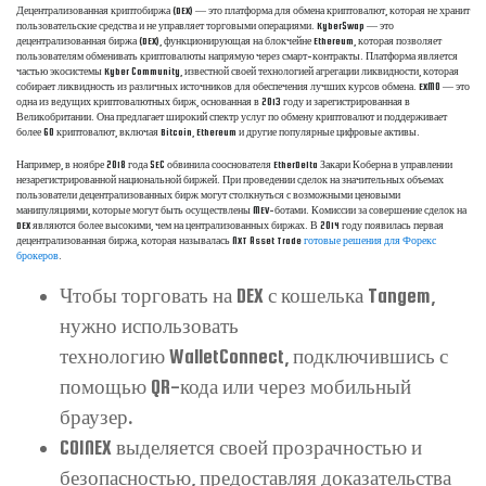
Децентрализованная криптобиржа (DEX) — это платформа для обмена криптовалют, которая не хранит
пользовательские средства и не управляет торговыми операциями. KyberSwap — это
децентрализованная биржа (DEX), функционирующая на блокчейне Ethereum, которая позволяет
пользователям обменивать криптовалюты напрямую через смарт-контракты. Платформа является
частью экосистемы Kyber Community, известной своей технологией агрегации ликвидности, которая
собирает ликвидность из различных источников для обеспечения лучших курсов обмена. EXMO — это
одна из ведущих криптовалютных бирж, основанная в 2013 году и зарегистрированная в
Великобритании. Она предлагает широкий спектр услуг по обмену криптовалют и поддерживает
более 60 криптовалют, включая Bitcoin, Ethereum и другие популярные цифровые активы.
Например, в ноябре 2018 года SEC обвинила сооснователя EtherDelta Закари Коберна в управлении
незарегистрированной национальной биржей. При проведении сделок на значительных объемах
пользователи децентрализованных бирж могут столкнуться с возможными ценовыми
манипуляциями, которые могут быть осуществлены MEV-ботами. Комиссии за совершение сделок на
DEX являются более высокими, чем на централизованных биржах. В 2014 году появилась первая
децентрализованная биржа, которая называлась NXT Asset Trade
готовые решения для Форекс
брокеров
.
Чтобы торговать на DEX с кошелька Tangem,
нужно использовать
технологию WalletConnect, подключившись с
помощью QR-кода или через мобильный
браузер.
COINEX выделяется своей прозрачностью и
безопасностью, предоставляя доказательства