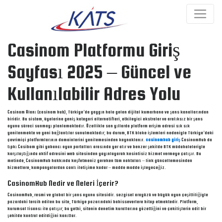
Casinom Platformu Giriş
Sayfası 2025 – Güncel ve
Kullanılabilir Adres Yolu
Casinom Alanı (casinom hub), Türkiye’de yaygın hale gelen dijital kumarhane ve şans kanallarından
biridir. Bu sistem, üyelerine geniş kategori alternatifleri, etkileyici ekstralar ve aralıksız bir şans
oyunu süreci sunmayı planlamaktadır. Özellikle son yıllarda platform erişim adresi sık sık
yenilenmekte ve yeni bağlantılar sunulmaktadır; bu durum, BTK bloke işlemleri nedeniyle Türkiye’deki
çevrimiçi platformlarının domainlerini yenilemesinden kaynaklanır.
casinomhub giriş
CasinomHub da
tıpkı Casibom gibi yabancı oyun portalları arasında yer alır ve benzer şekilde BTK müdahaleleriyle
karşılaştığında aktif adresini web sitesinden yayınlayarak kesintisiz hizmet vermeye çalışır. Bu
metinde, CasinomHub hakkında keşfetmeniz gereken tüm noktaları – link güncellemesinden
hizmetlere, kampanyalardan canlı iletişime kadar – madde madde işleyeceğiz.
CasinomHub Nedir ve Neleri İçerir?
CasinomHub, resmi ve global bir şans oyunu sitesidir. sezgisel arayüzü ve büyük oyun çeşitliliğiyle
pazardaki tercih edilen bu site, Türkiye pazarındaki bahisseverlere hitap etmektedir. Platform,
kurumsal lisansı ile çalışır; bu yetki, sitenin denetim kurallarına gözettiğini ve çekilişlerin adil bir
şekilde kontrol edildiğini kanıtlar.