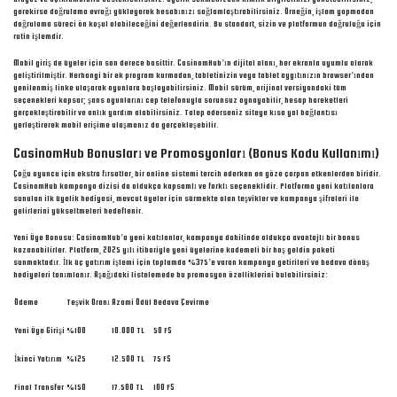
gerekirse doğrulama evrağı yükleyerek hesabınızı sağlamlaştırabilirsiniz. Örneğin, işlem yapmadan
doğrulama süreci ön koşul olabileceğini değerlendirin. Bu standart, sizin ve platformun doğruluğu için
rutin işlemdir.
Mobil giriş de üyeler için son derece basittir. CasinomHub’ın dijital alanı, her ekranla uyumlu olarak
geliştirilmiştir. Herhangi bir ek program kurmadan, tabletinizin veya tablet aygıtınızın browser’ından
yenilenmiş linke ulaşarak oyunlara başlayabilirsiniz. Mobil sürüm, orijinal versiyondaki tüm
seçenekleri kapsar; şans oyunlarını cep telefonuyla sorunsuz oynayabilir, hesap hareketleri
gerçekleştirebilir ve anlık yardım alabilirsiniz. Talep ederseniz siteye kısa yol bağlantısı
yerleştirerek mobil erişime ulaşmanız da gerçekleşebilir.
CasinomHub Bonusları ve Promosyonları (Bonus Kodu Kullanımı)
Çoğu oyuncu için ekstra fırsatlar, bir online sistemi tercih ederken en göze çarpan etkenlerden biridir.
CasinomHub kampanya dizisi da oldukça kapsamlı ve farklı seçeneklidir. Platforma yeni katılanlara
sunulan ilk üyelik hediyesi, mevcut üyeler için sürmekte olan teşvikler ve kampanya şifreleri ile
gelirlerini yükseltmeleri hedeflenir.
Yeni Üye Bonusu: CasinomHub’a yeni katılanlar, kampanya dahilinde oldukça avantajlı bir bonus
kazanabilirler. Platform, 2025 yılı itibariyle yeni üyelerine kademeli bir hoş geldin paketi
sunmaktadır. İlk üç yatırım işlemi için toplamda %375’e varan kampanya getirileri ve bedava dönüş
hediyeleri tanımlanır. Aşağıdaki listelemede bu promosyon özelliklerini bulabilirsiniz:
Ödeme
Teşvik Oranı
Azami Ödül
Bedava Çevirme
Yeni Üye Girişi
%100
10.000 TL
50 FS
İkinci Yatırım
%125
12.500 TL
75 FS
Final Transfer
%150
17.500 TL
100 FS