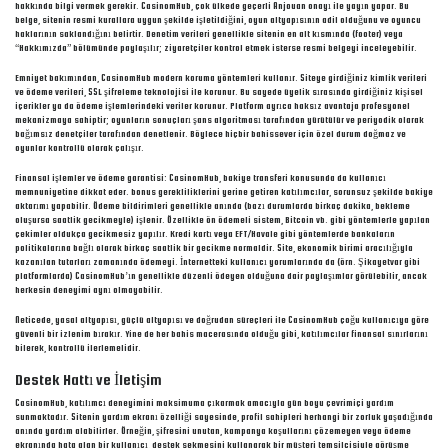
hakkında bilgi vermek gerekir. CasinomHub, çok ülkede geçerli Anjouan onayı ile yayın yapar. Bu
belge, sitenin resmi kurallara uygun şekilde işletildiğini, oyun altyapısının adil olduğunu ve oyuncu
haklarının saklandığını belirtir. Denetim verileri genellikle sitenin en alt kısmında (footer) veya
“Hakkımızda” bölümünde paylaşılır; ziyaretçiler kontrol etmek isterse resmi belgeyi inceleyebilir.
Emniyet bakımından, CasinomHub modern koruma yöntemleri kullanır. Siteye girdiğiniz kimlik verileri
ve ödeme verileri, SSL şifreleme teknolojisi ile korunur. Bu sayede üyelik sırasında girdiğiniz kişisel
içerikler ya da ödeme işlemlerindeki veriler korunur. Platform ayrıca haksız avantaja profesyonel
mekanizmaya sahiptir; oyunların sonuçları şans algoritması tarafından yürütülür ve periyodik olarak
bağımsız denetçiler tarafından denetlenir. Böylece hiçbir bahissever için özel durum doğmaz ve
oyunlar kontrollü olarak çalışır.
Finansal işlemler ve ödeme garantisi: CasinomHub, bakiye transferi konusunda da kullanıcı
memnuniyetine dikkat eder. bonus gerekliliklerini yerine getiren katılımcılar, sorunsuz şekilde bakiye
aktarımı yapabilir. Ödeme bildirimleri genellikle anında (bazı durumlarda birkaç dakika, bekleme
oluşursa saatlik gecikmeyle) işlenir. Özellikle ön ödemeli sistem, Bitcoin vb. gibi yöntemlerle yapılan
çekimler oldukça gecikmesiz yapılır. Kredi kartı veya EFT/Havale gibi yöntemlerde bankaların
politikalarına bağlı olarak birkaç saatlik bir gecikme normaldir. Site, ekonomik birimi aracılığıyla
kazanılan tutarları zamanında ödemeyi. İnternetteki kullanıcı yorumlarında da (örn. Şikayetvar gibi
platformlarda) CasinomHub’ın genellikle düzenli ödeyen olduğuna dair paylaşımlar görülebilir, ancak
herkesin deneyimi aynı olmayabilir.
Neticede, yasal altyapısı, güçlü altyapısı ve doğrudan süreçleri ile CasinomHub çoğu kullanıcıya göre
güvenli bir izlenim bırakır. Yine de her bahis macerasında olduğu gibi, katılımcılar finansal sınırlarını
bilerek, kontrollü ilerlemelidir.
Destek Hattı ve İletişim
CasinomHub, katılımcı deneyimini maksimuma çıkarmak amacıyla gün boyu çevrimiçi yardım
sunmaktadır. Sitenin yardım ekranı özelliği sayesinde, profil sahipleri herhangi bir zorluk yaşadığında
anında yardım alabilirler. Örneğin, şifresini unutan, kampanya koşullarını çözemeyen veya ödeme
ekranında hata alan bir kullanıcı, destek sekmesini kullanarak bir müşteri temsilcisiyle görüşme