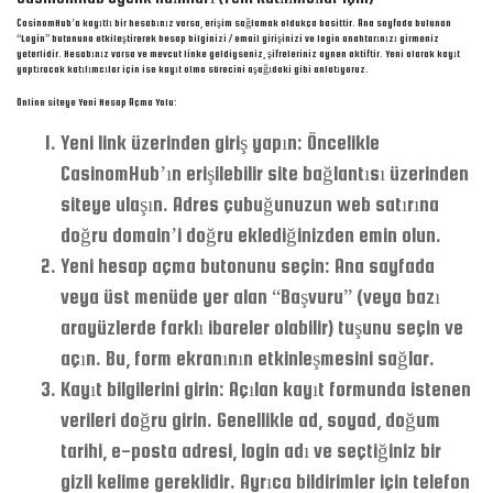
CasinomHub’a kayıtlı bir hesabınız varsa, erişim sağlamak oldukça basittir. Ana sayfada bulunan
“Login” butonuna etkileştirerek hesap bilginizi / email girişinizi ve login anahtarınızı girmeniz
yeterlidir. Hesabınız varsa ve mevcut linke geldiyseniz, şifreleriniz aynen aktiftir. Yeni olarak kayıt
yaptıracak katılımcılar için ise kayıt olma sürecini aşağıdaki gibi anlatıyoruz.
Online siteye Yeni Hesap Açma Yolu:
Yeni link üzerinden giriş yapın: Öncelikle
CasinomHub’ın erişilebilir site bağlantısı üzerinden
siteye ulaşın. Adres çubuğunuzun web satırına
doğru domain’i doğru eklediğinizden emin olun.
Yeni hesap açma butonunu seçin: Ana sayfada
veya üst menüde yer alan “Başvuru” (veya bazı
arayüzlerde farklı ibareler olabilir) tuşunu seçin ve
açın. Bu, form ekranının etkinleşmesini sağlar.
Kayıt bilgilerini girin: Açılan kayıt formunda istenen
verileri doğru girin. Genellikle ad, soyad, doğum
tarihi, e-posta adresi, login adı ve seçtiğiniz bir
gizli kelime gereklidir. Ayrıca bildirimler için telefon