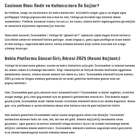
Casinom Alanı Nedir ve Kullanıcılara Ne Sağlar?
Bu Platform, onaylı ve uluslararası bir bahis merkezidir. erişilebilir arayüz yapısı ve büyük oyun
portföyüyle Türkiye piyasasında öne çıkan bu site, Türkiye pazarındaki üye olanlara imkan
sunmaktadır. Platform, kurumsal lisansı ile çalışır; bu lisans, sitenin belirli regülasyonlara gözettiğini
ve süreçlerin doğrulukla raporlandığını kanıtlar.
Yukarıdaki unsurlar, CasinomHub’ı Türkiye’de “güvenli mi?” şüphesini şüphe duyan birçok kullanıcı
için dikkat çeken bir alternatif haline getiriyor. resmi altyapısı, geniş oyun portföyü ve insan odaklı
hizmet anlayışı sayesinde web adresi, online ortamda bulunan diğer siteler arasında üst sıraya
çıkmayı başarıyor.
Bahis Platformu Güncel Giriş Adresi 2025 (Resmi Bağlantı)
Türkiye’de hizmet veren yabancı casino ve bahis sitelerinin çoğu gibi, CasinomHub’ın internet konumu
de zaman zaman kısıtlamaya takılabilir. Bilgi Teknolojileri ve İletişim Kurumu tarafından uygulanan
müdahaleler sonucu, sitenin önceki domain’leri devre dışı kalır. CasinomHub alternatif erişim noktası
2025 yılında da ihtiyaç oldukça yenilenmiştir ve resmi yetkililer tarafından güncel alan adı
paylaşılmaktadır.
Peki, CasinomHub yeni giriş adresini nasıl öğrenebilirsiniz? CasinomHub’ın dijital sayfaları, özellikle
sosyal medya, giriş linki yayınlamak için en güvenilir yönlendirme araçlarıdır. Site domain engeli
yaşadığında, CasinomHub resmi Twitter hesabı üzerinden alternatif adres kısa sürede duyurulur. Bunun
yanı sıra, platformun e-posta bültenine abone olan kullanıcılara da yeni bağlantılar iletilir.
Yeni domain genellikle CasinomHub ismini içeren varyasyonlu adres olur (örneğin “casinohub”
kelimesine eklenen farklı bir.com,.bet,.me son eki gibi). Domain değişikliği durumunda sorun
yaşanmaz; oyun geçmişi ve verileri alternatif siteye eksiksiz taşınır ve sistemi kullanmaya devam
ettiğiniz noktadan devam edebilirsiniz. CasinomHub, mühendis kadrosu sayesinde adres geçişlerini
kısa sürede tamamlayarak kesinti olmadan devam eder.