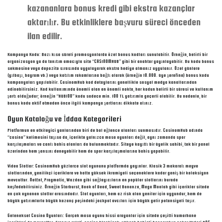
kazananlara bonus kredi gibi ekstra kazançlar
aktarılır. Bu etkinliklere başvuru süreci önceden
ilan edilir.
Kampanya Kodu: Bazı kısa süreli promosyonlarda özel bonus kodları sunulabilir. Örneğin, belirli bir
organizasyon ya da tanıtım amacıyla site “CASINOMHUB” gibi bir anahtar yayınlayabilir. Bu kodu bonus
sekmesine veya depozito sırasında uygulayarak ekstra hediye almanız uygulanır. Özel günlere
(yılbaşı, bayram vb.) veya katılım rakamlarına bağlı olarak (örneğin 10.000. üye şerefine) bonus kodu
kampanyaları yapılabilir. CasinomHub kod detaylarını genellikle sosyal medya kanallarından
edinebilirsiniz. Kod kullanımında önemli olan en önemli nokta, her kodun belirli bir süresi ve kullanım
şartı olduğudur; örneğin “HUB100” kodu sadece min. 100 TL yatırımla geçerli olabilir. Bu nedenle, bir
bonus kodu aktif etmeden önce ilgili kampanya şartlarını dikkate alınız.
Oyun Kataloğu ve İddaa Kategorileri
Platformun en etkileyici yanlarından biri de bol eğlence alanları sunmasıdır. CasinomHub adında
“casino” kelimesini taşısa da, içerikte yalnızca masa oyunları değil, aynı zamanda spor
karşılaşmaları ve canlı bahis alanları da bulunmaktadır. Siteye kayıtlı bir üyelik sahibi, tek bir panel
üzerinden hem şansını deneyebilir hem de spor karşılaşmalarına bahis yapabilir.
Video Slotlar: CasinomHub yüzlerce slot oyununu platformda yayınlar. Klasik 3 makaralı meyve
slotlarından, yenilikçi içeriklere ve hatta yüksek ikramiyeli seçeneklere kadar geniş bir koleksiyon
mevcuttur. NetEnt, Pragmatic, Wazdan gibi sağlayıcıların en popüler slotlarını burada
keşfedebilirsiniz. Örneğin Starburst, Book of Dead, Sweet Bonanza, Mega Moolah gibi içerikler sitede
en çok oynanan slotlar arasındadır. Slot oyunları, hem az risk alan yeniler için uygundur, hem de
büyük yatırımlarla büyük kazanç peşindeki jackpot avcıları için büyük gelir potansiyeli taşır.
Geleneksel Casino Oyunları: Gerçek masa oyunu hissi arayanlar için sitede çeşitli kumarhane