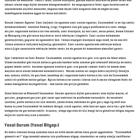
içerikleri da mevcuttur. Fransız ruleti, casino blackjack, yüksek bahisli baccarat ve poker türleri RNG
tabanlı olarak veya dijital ekranda deneyimlenebilir. Bu varyasyonların farklı oyun kurallarında ve
seçeneklerde çeşitleri mevcuttur, böylece hem düşük limit arayanlar hem de büyük kazanç
hedefleyenler kendine uygun bir masa katılabilir.
Gerçek Zamanlı Oyunlar: Canlı bağlantı ile oynanan canlı casino oyunları, CasinomHub’ın en ilgi çekici
bölümlerindendir. Evolution Gaming, Ezugi, Pragmatic Live gibi yayın platformlarının canlı stüdyo
akışları sayesinde kullanıcılar live roulette, canlı blackjack, üç kart canlı, masa pokeri, Dream Catcher
ve Monopoly Live gibi masa başlıklarını anlık etkileşim izleyebilir. Canlı casino bölümünde
yerelleştirilmiş yayınlar da oynanabilir (örn. Türkçe krupiyeli blackjack veya rulet), bu da ana dili
Türkçe olanların iletişimle bağlantıyı güçlendirir. Canlı casino oyunlarında etkileşim kutusu
aracılığıyla sunucularla etkileşim imkânı vardır, bu da gerçek bir kumarhane atmosferi yaratır.
Spor Tahminleri ve Canlı Oranlar: CasinomHub, casino oyunlarının yanı sıra sporu da ihmal etmez.
Sitede basketbol gibi klasik dalların yanında hentbol hatta snooker gibi alternatif etkinliğe da bahis
yapma imkânı verilir. önceden oynanan oranların yanı sıra gerçek zamanlı bahis ile devam eden
maçlara anlık olarak tahminde bulunabilirsiniz. Yüksek oranlar ve zengin bahis çeşitliliği (örneğin
maç sonucu, alt/üst, ilk yarı/skor, handikap vb.) sayesinde bahis kullanıcıları için de CasinomHub
çekici bir platform haline geliyor. Ayrıca kullanıcılar canları isterse slot kısmına tıklayarak farklı bir
kumar deneyimine başlayabilirler – tüm bunlar tek girişle yürütülür.
Sanal Bahisler ve Alternatif Seçenekler: Gerçek sporların dijital yansımaları olan dijital maçlar, at
yarışları, greyhound yarışları gibi sanal spor bahisleri da platformda bulunabilir. Bu karakterli
içerikler, pratik kullanıcılar için idealdir, çünkü birkaç dakikada bir yeni yarış veya lig aktif olur.
Bunun dışında CasinomHub’da tombala (bingo), crash oyunlar, lotto benzeri oyun, anlık kazı gibi farklı
kategoriler da yer kullanılabilir. Kısacası, siteye üye olan bir kişi hangi tarza yönelirse ihtiyaç duysun
doğru bir içerik karşısına çıkacaktır.
Yasal Durum (Yasal Altyapı)
Bir bahis sitesine hesap açmadan önce en kritik merak edilen konu yasal uygunluktur. “CasinomHub
güvenilir mi?” diye tereddüt edenler için platformun altyapı standartları ve sahip olduğu sertifikalar