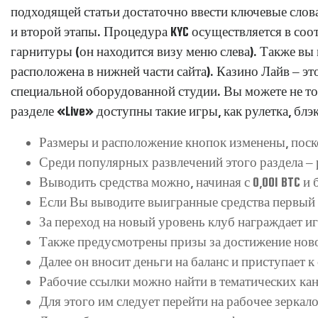
подходящей статьи достаточно ввести ключевые слов
и второй этапы. Процедура KYC осуществляется в со
гарнитуры (он находится визу меню слева). Также в
расположена в нижней части сайта). Казино Лайв – э
специальной оборудованной студии. Вы можете не то
разделе «Live» доступны такие игры, как рулетка, блэк
Размеры и расположение кнопок изменены, пос
Среди популярных развлечений этого раздела – р
Выводить средства можно, начиная с 0,001 BTC и
Если Вы выводите выигранные средства первый р
За переход на новый уровень клуб награждает и
Также предусмотрены призы за достижение ново
Далее он вносит деньги на баланс и приступает к
Рабочие ссылки можно найти в тематических кан
Для этого им следует перейти на рабочее зеркало