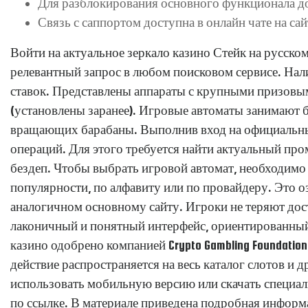
Для разблокирования основного функционала до
Связь с саппортом доступна в онлайн чате на сай
Войти на актуальное зеркало казино Стейк на русско
релевантный запрос в любом поисковом сервисе. На
ставок. Представлены аппараты с крупными призов
(установлены заранее). Игровые автоматы занимают 
вращающих барабаны. Выполнив вход на официальный 
операций. Для этого требуется найти актуальный пром
бездеп. Чтобы выбрать игровой автомат, необходимо
популярности, по алфавиту или по провайдеру. Это о
аналогичном основному сайту. Игроки не теряют дост
лаконичный и понятный интерфейс, ориентированный 
казино одобрено компанией Crypto Gambling Foundati
действие распространяется на весь каталог слотов и 
использовать мобильную версию или скачать специал
по ссылке. В материале приведена подробная информа