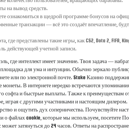
кже количество пользователей, вращающих барабаны.
ы на вывод средств.
е ознакомиться в щедрой программе бонусов на офици
венные транзакции — всё это создаёт впечатление, буд
где представлены такие игры, как CS2, Dota 2, FIFA, King 
оль действующей учетной записи.
эль, где интеллект имеет значение. Твоя задача — набрат
я площадка для ума и интуиции. Обычно зеркало публик
ете или по электронной почте. Stake Казино поддержив
вые монеты. В интернете нередко встречаются упоминан
ого софта и быстрые выплаты. Также к преимуществам 
е, играя с другими участниками и настоящим дилером.
рство и ощутить дух соперничества. Почувствуйте насто
и о файлах cookie, которые мы используем, посетите 
с может затянуться до 24 часов. Ответы на распростран