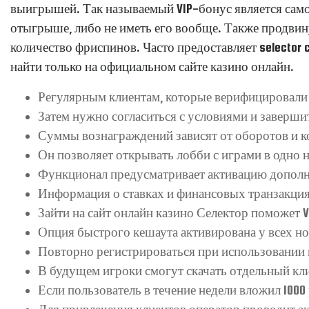
выигрышей. Так называемый VIP-бонус является само
отыгрыше, либо не иметь его вообще. Также продвин
количество фриспинов. Часто предоставляет selector
найти только на официальном сайте казино онлайн.
Регулярным клиентам, которые верифицировали 
Затем нужно согласиться с условиями и заверши
Суммы вознаграждений зависят от оборотов и к
Он позволяет открывать лобби с играми в одно 
Функционал предусматривает активацию дополн
Информация о ставках и финансовых транзакция
Зайти на сайт онлайн казино Селектор поможет 
Опция быстрого кешаута активирована у всех но
Повторно регистрироваться при использовании 
В будущем игроки смогут скачать отдельный кл
Если пользователь в течение недели вложил 1000