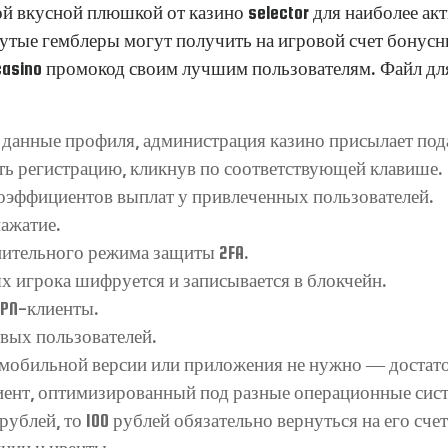
й вкусной плюшкой от казино selector для наиболее ак
утые гемблеры могут получить на игровой счет бонусны
 casino промокод своим лучшим пользователям. Файл для
данные профиля, администрация казино присылает под
ть регистрацию, кликнув по соответствующей клавише.
оэффициентов выплат у привлеченных пользователей.
нажатие.
ительного режима защиты 2FA.
х игрока шифруется и записывается в блокчейн.
VPN-клиенты.
вых пользователей.
мобильной версии или приложения не нужно — достато
иент, оптимизированный под разные операционные сис
 рублей, то 100 рублей обязательно вернуться на его сч