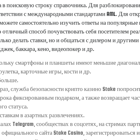
а в поисковую строку справочника. Для разблокирован
ответствии с международными стандартами AML. Для отк
ы можете самостоятельно изучить ответы на популярные
то отличный способ почувствовать себя посетителем ре
лько делать ставки, но и общаться с дилером и другим
джек, баккара, кено, видеопокер и др.
кольку смартфоны и планшеты имеют меньшие диагонал
улетка, карточные игры, кости и др.
 больше.
аз, служба безопасности крипто казино Stake попроси
грока фиксированным подарком, а также возвращает ча
го статуса.
 ставкам в азартных развлечениях.
алах Telegram, сообществах в соцсетях, на стримах п
 официального сайта Stake Casino, зарегистрироваться и