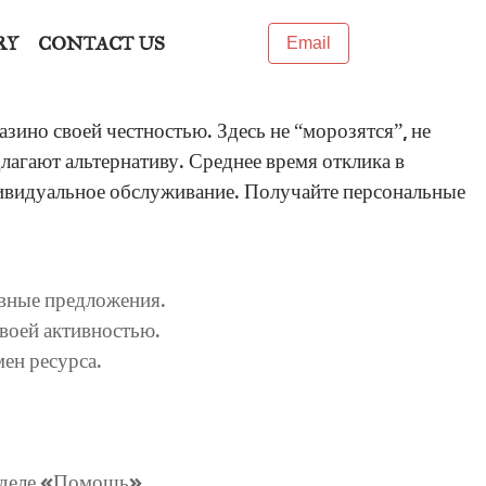
RY
CONTACT US
Email
зино своей честностью. Здесь не “морозятся”, не
длагают альтернативу. Среднее время отклика в
дивидуальное обслуживание. Получайте персональные
ивные предложения.
своей активностью.
ен ресурса.
азделе «Помощь».