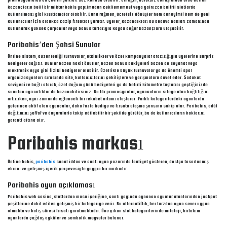
promosyonlarda da çevrim şartları söz konusu olabilir. Örneğin, ücretsiz dönüşlerden elde edilen
kazançların belli bir miktar bahis yapılmadan çekilememesi veya yalnızca belirli slotlarda
kullanılması gibi kısıtlamalar olabilir. Buna rağmen, ücretsiz dönüşler hem deneyimli hem de yeni
kullanıcılar için oldukça cazip fırsatlar yaratır. Üyeler, kazandıkları bu bedava hakları zamanında
kullanarak yüksek çarpanlar veya bonus turlarıyla kayda değer kazançlara ulaşabilir.
Paribahis’den Şahsi Sunular
Online sistem, düzenlediği turnuvalar, etkinlikler ve özel kampanyalar aracılığıyla üyelerine sürpriz
hediyeler dağıtır. Bunlar bazen nakit ödüller, bazen bonus bakiyeleri bazen de seyahat veya
elektronik eşya gibi fiziki hediyeler olabilir. Özellikle büyük turnuvalar ya da önemli spor
organizasyonları sırasında site, kullanıcılarını çekilişlere ve yarışmalara davet eder. Sadakat
seviyenize bağlı olarak, özel doğum günü hediyeleri ya da belirli kilometre taşlarını geçtiğinizde
sunulan ayrıcalıklar da kazanabilirsiniz. Bu tür promosyonlar, oyuncuların siteye olan bağlılığını
artırırken, aynı zamanda eğlenceli bir rekabet ortamı oluşturur. Farklı kategorilerdeki oyunlarda
yeterince aktif olan oyuncular, daha fazla hediye ve fırsata ulaşma şansına sahip olur. Paribahis, ödül
dağıtımını şeffaf ve duyurularla takip edilebilir bir şekilde yürütür, bu da kullanıcıların haklarını
garanti altına alır.
Paribahis markası
Online bahis,
paribahis
sanal iddaa ve canlı oyun pazarında faaliyet gösteren, dostça tasarlanmış
ekranı ve gelişmiş içerik çerçevesiyle yaygın bir markadır.
Paribahis oyun açıklaması
Paribahis web casino, slotlardan masa içeriğine, canlı yayında oynanan oyunlar alanlarından jackpot
çeşitlerine dahil edilen gelişmiş bir kategoriye verir. Bu alternatiflik, her tarzdan oyun sever uygun
olmakta ve kalış süresi fırsatı yaratmaktadır. Öne çıkan slot kategorilerinde mitoloji, birtakım
oyunlarda çağdaş öyküler ve sembolik meyveler bulunur.