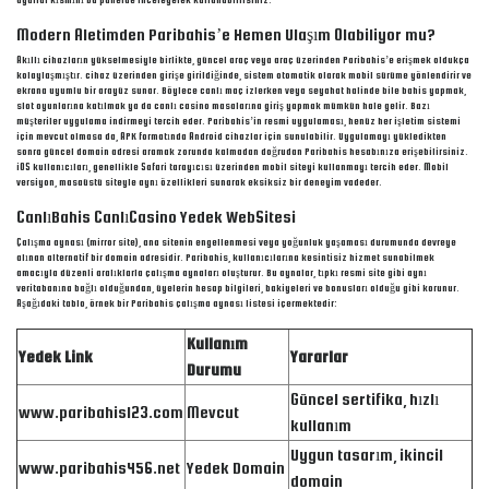
ayarlar kısmını bu panelde inceleyerek kullanabilirsiniz.
Modern Aletimden Paribahis’e Hemen Ulaşım Olabiliyor mu?
Akıllı cihazların yükselmesiyle birlikte, güncel araç veya araç üzerinden Paribahis’e erişmek oldukça
kolaylaşmıştır. cihaz üzerinden girişe girildiğinde, sistem otomatik olarak mobil sürüme yönlendirir ve
ekrana uyumlu bir arayüz sunar. Böylece canlı maç izlerken veya seyahat halinde bile bahis yapmak,
slot oyunlarına katılmak ya da canlı casino masalarına giriş yapmak mümkün hale gelir. Bazı
müşteriler uygulama indirmeyi tercih eder. Paribahis’in resmi uygulaması, henüz her işletim sistemi
için mevcut olmasa da, APK formatında Android cihazlar için sunulabilir. Uygulamayı yükledikten
sonra güncel domain adresi aramak zorunda kalmadan doğrudan Paribahis hesabınıza erişebilirsiniz.
iOS kullanıcıları, genellikle Safari tarayıcısı üzerinden mobil siteyi kullanmayı tercih eder. Mobil
versiyon, masaüstü siteyle aynı özellikleri sunarak eksiksiz bir deneyim vadeder.
CanlıBahis CanlıCasino Yedek WebSitesi
Çalışma aynası (mirror site), ana sitenin engellenmesi veya yoğunluk yaşaması durumunda devreye
alınan alternatif bir domain adresidir. Paribahis, kullanıcılarına kesintisiz hizmet sunabilmek
amacıyla düzenli aralıklarla çalışma aynaları oluşturur. Bu aynalar, tıpkı resmi site gibi aynı
veritabanına bağlı olduğundan, üyelerin hesap bilgileri, bakiyeleri ve bonusları olduğu gibi korunur.
Aşağıdaki tablo, örnek bir Paribahis çalışma aynası listesi içermektedir:
Kullanım
Yedek Link
Yararlar
Durumu
Güncel sertifika, hızlı
www.paribahis123.com
Mevcut
kullanım
Uygun tasarım, ikincil
www.paribahis456.net
Yedek Domain
domain