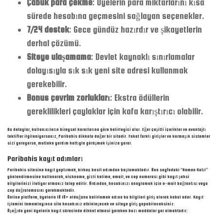
Çabuk para çekme
: Üyelerin para miktarlarını kısa
sürede hesabına geçmesini sağlayan seçenekler.
7/24 destek
: Gece gündüz hazırdır ve şikayetlerin
derhal çözümü.
Siteye ulaşamama
: Devlet kaynaklı sınırlamalar
dolayısıyla sık sık yeni site adresi kullanmak
gerekebilir.
Bonus çevrim zorlukları
: Ekstra ödüllerin
gereklilikleri çaylaklar için kafa karıştırıcı olabilir.
Bu detaylar, kullanıcıların bireysel kararlarına göre belirleyici olur. Eğer çeşitli içerikler ve avantajlı
teklifler ilgileniyorsanız, Paribahis dikkate değer bir sitedir. Fakat farklı girişler ve karmaşık sistemler
sizi yoruyorsa, mutlaka yardım hattıyla görüşmek işinize yarar.
Paribahis kayıt adımları
Paribahis sitesine kayıt yaptırmak, birkaç basit adımdan başlamaktadır. Ana sayfadaki “Hemen Katıl”
yönlendirmesine kullanarak, nickname, gizli kelime, email, ve cep numarası gibi kayıt şahsi
bilgilerinizi iletiyor olmanız talep edilir. Ardından, hesabınızı onaylamak için e-mail bağlantısı veya
cep doğrulamasını gerekmektedir.
Online platform, üyelerin 18 18+ olduğunu belirlemek adına bu bilgileri giriş olarak kabul eder. Kayıt
işlemini tamamlayınca site hesabınız etkinleşecek ve siteye giriş yapabileceksiniz.
Aşağıda yeni üyelerin kayıt sürecinde dikkat etmesi gereken bazı maddeler yer almaktadır: