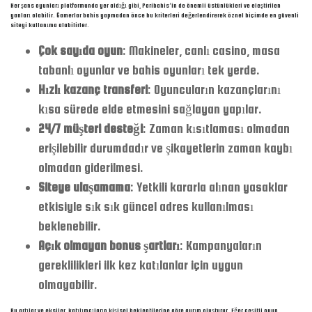
Her şans oyunları platformunda yer aldığı gibi, Paribahis’in de önemli üstünlükleri ve eleştirilen
yanları olabilir. Gamerlar bahis yapmadan önce bu kriterleri değerlendirerek öznel biçimde en güvenli
siteyi kullanıma alabilirler.
Çok sayıda oyun
: Makineler, canlı casino, masa
tabanlı oyunlar ve bahis oyunları tek yerde.
Hızlı kazanç transferi
: Oyuncuların kazançlarını
kısa sürede elde etmesini sağlayan yapılar.
24/7 müşteri desteği
: Zaman kısıtlaması olmadan
erişilebilir durumdadır ve şikayetlerin zaman kaybı
olmadan giderilmesi.
Siteye ulaşamama
: Yetkili kararla alınan yasaklar
etkisiyle sık sık güncel adres kullanılması
beklenebilir.
Açık olmayan bonus şartları
: Kampanyaların
gereklilikleri ilk kez katılanlar için uygun
olmayabilir.
Bu artılar ve eksiler, katılımcıların kişisel beklentilerine göre ayrım oluşturur. Eğer çeşitli oyun