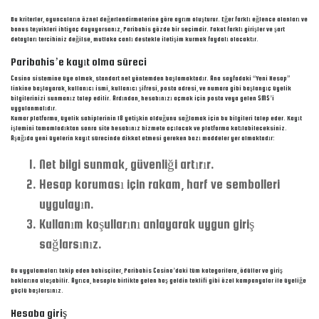
Bu kriterler, oyuncuların öznel değerlendirmelerine göre ayrım oluşturur. Eğer farklı eğlence alanları ve
bonus teşvikleri ihtiyaç duyuyorsanız, Paribahis gözde bir seçimdir. Fakat farklı girişler ve şart
detayları tercihiniz değilse, mutlaka canlı destekle iletişim kurmak faydalı olacaktır.
Paribahis’e kayıt olma süreci
Casino sistemine üye olmak, standart net yöntemden başlamaktadır. Ana sayfadaki “Yeni Hesap”
linkine başlayarak, kullanıcı ismi, kullanıcı şifresi, posta adresi, ve numara gibi başlangıç üyelik
bilgilerinizi sunmanız talep edilir. Ardından, hesabınızı açmak için posta veya gelen SMS’i
uygulanmalıdır.
Kumar platformu, üyelik sahiplerinin 18 yetişkin olduğunu sağlamak için bu bilgileri talep eder. Kayıt
işlemini tamamladıktan sonra site hesabınız hizmete açılacak ve platforma katılabileceksiniz.
Aşağıda yeni üyelerin kayıt sürecinde dikkat etmesi gereken bazı maddeler yer almaktadır:
Net bilgi sunmak, güvenliği artırır.
Hesap koruması için rakam, harf ve sembolleri
uygulayın.
Kullanım koşullarını anlayarak uygun giriş
sağlarsınız.
Bu uygulamaları takip eden bahisçiler, Paribahis Casino’daki tüm kategorilere, ödüller ve giriş
haklarına ulaşabilir. Ayrıca, hesapla birlikte gelen hoş geldin teklifi gibi özel kampanyalar ile üyeliğe
güçlü başlarsınız.
Hesaba giriş