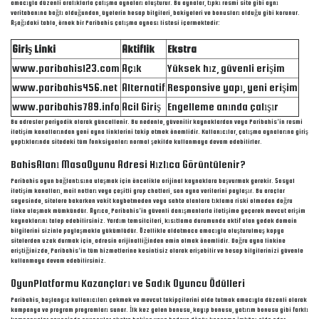
amacıyla düzenli aralıklarla çalışma aynaları oluşturur. Bu aynalar, tıpkı resmi site gibi aynı
veritabanına bağlı olduğundan, üyelerin hesap bilgileri, bakiyeleri ve bonusları olduğu gibi korunur.
Aşağıdaki tablo, örnek bir Paribahis çalışma aynası listesi içermektedir:
Giriş Linki
Aktiflik
Ekstra
www.paribahis123.com
Açık
Yüksek hız, güvenli erişim
www.paribahis456.net
Alternatif
Responsive yapı, yeni erişim
www.paribahis789.info
Acil Giriş
Engelleme anında çalışır
Bu adresler periyodik olarak güncellenir. Bu nedenle, güvenilir kaynaklardan veya Paribahis’in resmi
iletişim kanallarından yeni ayna linklerini takip etmek önemlidir. Kullanıcılar, çalışma aynalarına giriş
yaptıklarında sitedeki tüm fonksiyonları normal şekilde kullanmaya devam edebilirler.
BahisAlanı MasaOyunu Adresi Hızlıca Görüntülenir?
Paribahis oyun bağlantısına ulaşmak için öncelikle orijinal kaynaklara başvurmak gerekir. Sosyal
iletişim kanalları, mail notları veya çeşitli grup chatleri, son ayna verilerini paylaşır. Bu araçlar
sayesinde, sitelere bakarken vakit kaybetmeden veya sahte alanlara tıklama riski olmadan doğru
linke ulaşmak mümkündür. Ayrıca, Paribahis’in güvenli danışmanlarla iletişime geçerek mevcut erişim
kaynaklarını talep edebilirsiniz. Yardım temsilcileri, kısıtlama durumunda aktif olan yedek domain
bilgilerini sizinle paylaşmakla yükümlüdür. Özellikle aldatmaca amacıyla oluşturulmuş kopya
sitelerden uzak durmak için, adresin orijinalliğinden emin olmak önemlidir. Doğru ayna linkine
eriştiğinizde, Paribahis’in tüm hizmetlerine kesintisiz olarak erişebilir ve hesap bilgilerinizi güvenle
kullanmaya devam edebilirsiniz.
OyunPlatformu Kazançları ve Sadık Oyuncu Ödülleri
Paribahis, başlangıç kullanıcıları çekmek ve mevcut takipçilerini elde tutmak amacıyla düzenli olarak
kampanya ve program programları sunar. İlk kez gelen bonusu, kayıp bonusu, yatırım bonusu gibi farklı