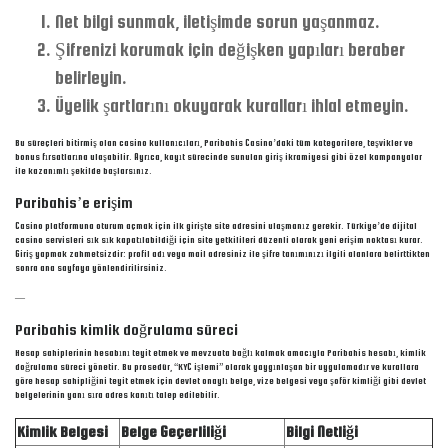
Net bilgi sunmak, iletişimde sorun yaşanmaz.
Şifrenizi korumak için değişken yapıları beraber
belirleyin.
Üyelik şartlarını okuyarak kuralları ihlal etmeyin.
Bu süreçleri bitirmiş olan casino kullanıcıları, Paribahis Casino’daki tüm kategorilere, teşvikler ve
bonus fırsatlarına ulaşabilir. Ayrıca, kayıt sürecinde sunulan giriş ikramiyesi gibi özel kampanyalar
ile kazanımlı şekilde başlarsınız.
Paribahis’e erişim
Casino platformuna oturum açmak için ilk girişte site adresini ulaşmanız gerekir. Türkiye’de dijital
casino servisleri sık sık kapatılabildiği için site yetkilileri düzenli olarak yeni erişim noktası kurar.
Giriş yapmak zahmetsizdir: profil adı veya mail adresiniz ile şifre tanımınızı ilgili alanlara belirttikten
sonra ana sayfaya yönlendirilirsiniz.
—
Paribahis kimlik doğrulama süreci
Hesap sahiplerinin hesabını teyit etmek ve mevzuata bağlı kalmak amacıyla Paribahis hesabı, kimlik
doğrulama süreci yönetir. Bu prosedür, “KYC işlemi” olarak yaygınlaşan bir uygulamadır ve kurallara
göre hesap sahipliğini teyit etmek için devlet onaylı belge, vize belgesi veya şoför kimliği gibi devlet
belgelerinin yanı sıra adres kanıtı talep edilebilir.
Kimlik Belgesi
Belge Geçerliliği
Bilgi Netliği