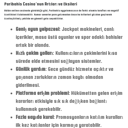
Paribahis Casino’nun Artıları ve Eksileri
Bütün online casinoda görüldüğü gibi, Paribahis uygulamasının de farklı olumlu tarafları ve negatif
özellikleri listelenebilir. Kumar severler para yatırmadan önce bu kriterleri gözden geçirerek
özelleştirilmiş şekilde en güvenli yolu seçebilirler.
Geniş oyun yelpazesi
: Jackpot makineleri, canlı
içerikler, masa üstü oyunlar ve spor odaklı bahisler
ortak bir alanda.
Hızlı çekim yolları
: Kullanıcıların çekimlerini kısa
sürede elde etmesini sağlayan sistemler.
Günlük yardım
: Gece gündüz hizmete açıktır ve
yaşanan zorlukların zaman kaybı olmadan
giderilmesi.
Platforma erişim problemi
: Hükümetten gelen erişim
kararları etkisiyle sık sık değişken bağlantı
kullanmak gerekebilir.
Fazla sayıda kural
: Promosyonların katılım kuralları
ilk kez katılanlar için karmaşa yaratabilir.