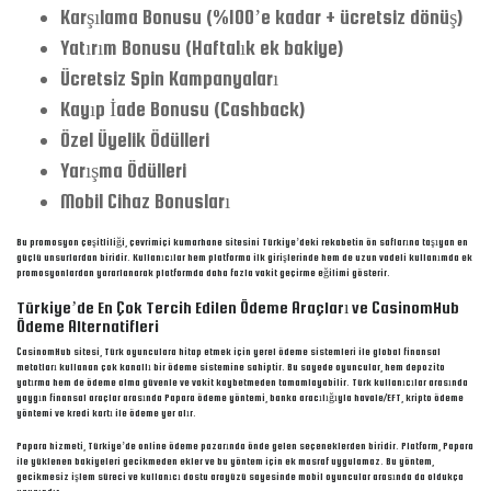
Karşılama Bonusu (%100’e kadar + ücretsiz dönüş)
Yatırım Bonusu (Haftalık ek bakiye)
Ücretsiz Spin Kampanyaları
Kayıp İade Bonusu (Cashback)
Özel Üyelik Ödülleri
Yarışma Ödülleri
Mobil Cihaz Bonusları
Bu promosyon çeşitliliği, çevrimiçi kumarhane sitesini Türkiye’deki rekabetin ön saflarına taşıyan en
güçlü unsurlardan biridir. Kullanıcılar hem platforma ilk girişlerinde hem de uzun vadeli kullanımda ek
promosyonlardan yararlanarak platformda daha fazla vakit geçirme eğilimi gösterir.
Türkiye’de En Çok Tercih Edilen Ödeme Araçları ve CasinomHub
Ödeme Alternatifleri
CasinomHub sitesi, Türk oyunculara hitap etmek için yerel ödeme sistemleri ile global finansal
metotları kullanan çok kanallı bir ödeme sistemine sahiptir. Bu sayede oyuncular, hem depozito
yatırma hem de ödeme alma güvenle ve vakit kaybetmeden tamamlayabilir. Türk kullanıcılar arasında
yaygın finansal araçlar arasında Papara ödeme yöntemi, banka aracılığıyla havale/EFT, kripto ödeme
yöntemi ve kredi kartı ile ödeme yer alır.
Papara hizmeti, Türkiye’de online ödeme pazarında önde gelen seçeneklerden biridir. Platform, Papara
ile yüklenen bakiyeleri gecikmeden ekler ve bu yöntem için ek masraf uygulamaz. Bu yöntem,
gecikmesiz işlem süreci ve kullanıcı dostu arayüzü sayesinde mobil oyuncular arasında da oldukça