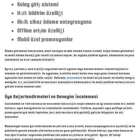
Kolay giriş sistemi
Hızlı bildirim özelliği
Akıllı cihaz ödeme entegrasyonu
Offline erişim özelliği
Mobil özel promosyonlar
Ödeme yöntemleri bakımından, mobil versiyon ve web sürümü Papara sistemi, kripto ödeme yöntemleri
ve mobil ödeme desteği gibi süratli çözümleri kapsar. Bu sayede platform üyeleri, ödemelerini ve para
çekimlerini en kısa zamanda bitirebilir.
Ayrıca, çevrimdışı mod özelliği sayesinde belirli oyunlar veya deneme modları internet bağlantısı
olmadan da görüntülenebilir. Bu uygulama, özellikle mobil halde olan veya yavaş internet kullanan
oyuncular için olumlu bir katkı sağlar. Neticede,
casinomhub
’un mobil erişim kanalı ve telefon tarayıcı
deneyimi; hız, erişilebilirlik ve benzersiz avantajların bütünleşmesi ile mobil platform kullanıcılarının
yüksek oranda memnun eder.
Üye Değerlendirmeleri ve Deneyim İncelemesi
CasinomHub’un Türk kullanıcılar arasındaki tanınırlığını tespit etmenin en iyi araçlarından biri, hakiki
kullanıcı oyun deneyimlerini ve izlenimlerini incelemektir. Platform, kapsamlı oyun portföyü ve karlı
promosyonlarıyla takdir toplarken, bazı katılımcıların dile getirdiği gelişim ihtiyaçları de söz
konusudur.
Memnuniyet içeren geri bildirimlerde en çok öne çıkan özellik, bonus kampanyalarının çeşitliliği ve bu
paketlerin gerçek manada site kullanıcılarına yarar getirmesidir. Birçok bahisçi, üye olma bonusu ve
free spin fırsatları sayesinde platforma çok çabuk alıştıklarını dile getirir. Ayrıca, VIP kulüp
ayrıcalıkları, özellikle büyük oynayan oyuncular arasında takdir edilir.