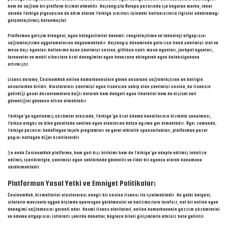
hem de sağlam bir platform hizmet etmektir. Başlangıçta Avrupa pazarında işe koyulan marka, rekor
sürede Türkiye piyasasına da adım atarak Türkiye sınırları içindeki kullanıcıların ilgisini odaklamayı
gerçekleştirmiş bulunmuştur.
Platformun gelişim hikayesi, oyun kategorilerini devamlı zenginleştirme ve teknoloji altyapısını
sağlamlaştırma uygulamalarına dayanmaktadır. Başlangıç döneminde yalnızca trend çevrimiçi slot ve
masa başı oyunları kullanıma açan çevrimiçi casino, gittikçe canlı masa oyunları, jackpot oyunları,
turnuvalar ve mobil cihazlara özel deneyimler oyun havuzuna ekleyerek oyun koleksiyonunu
artırmıştır.
Lisans durumu, CasinomHub online kumarhanesinin güven unsurunu sağlamlaştıran en belirgin
unsurlardan biridir. Uluslararası çevrimiçi oyun lisansına sahip olan çevrimiçi casino, bu lisansın
getirdiği yasal düzenlemelere bağlı kalarak hem dengeli oyun ilkelerini hem de kişisel veri
güvenliğini güvence altına almaktadır.
Türkiye’ye uyarlanmış çözümler arasında, Türkiye’ye özel ödeme kanallarının hizmete sunulması,
Türkçe arayüz ve ülke genelinde sevilen oyun alanlarına bütçe ayırma yer almaktadır. Aynı zamanda,
Türkiye pazarını hedefleyen teşvik programları ve yerel etkinlik sponsorlukları, platformun pazar
payını katlayan diğer özelliklerdir.
Şu anda CasinomHub platformu, hem yurt dışı birikimi hem de Türkiye’ye adapte edilmiş lokalize
edilmiş içerikleriyle, çevrimiçi oyun sektöründe güvenilir ve lider bir oyuncu olarak konumunu
sürdürmektedir.
Platformun Yasal Yetki ve Emniyet Politikaları
CasinomHub, hizmetlerini uluslararası onaylı bir casino lisansı ile işletmektedir. Bu yetki belgesi,
sitelerin mevzuata uygun biçimde operasyon yürütmesini ve katılımcılara tarafsız, net bir online oyun
deneyimi sağlamasını garanti eder. Resmi lisans otoriteleri, online kumarhanenin yazılım çözümlerini
ve ödeme altyapısını istikrarlı şekilde denetler, böylece hileli girişimlerin etkisiz hale getirilir.