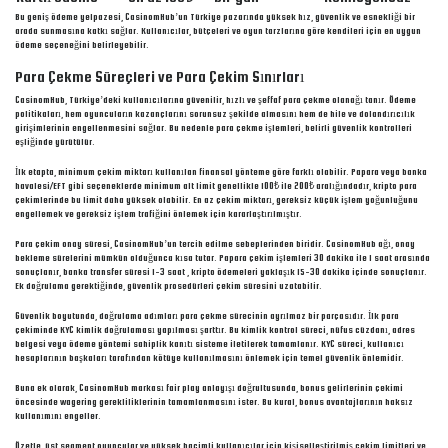
Bu geniş ödeme yelpazesi, CasinomHub’un Türkiye pazarında yüksek hız, güvenlik ve esnekliği bir
arada sunmasına katkı sağlar. Kullanıcılar, bütçeleri ve oyun tarzlarına göre kendileri için en uygun
ödeme seçeneğini belirleyebilir.
Para Çekme Süreçleri ve Para Çekim Sınırları
CasinomHub, Türkiye’deki kullanıcılarına güvenilir, hızlı ve şeffaf para çekme olanağı tanır. Ödeme
politikaları, hem oyuncuların kazançlarını sorunsuz şekilde almasını hem de hile ve dolandırıcılık
girişimlerinin engellenmesini sağlar. Bu nedenle para çekme işlemleri, belirli güvenlik kontrolleri
eşliğinde yürütülür.
İlk etapta, minimum çekim miktarı kullanılan finansal yönteme göre farklı olabilir. Papara veya banka
havalesi/EFT gibi seçeneklerde minimum alt limit genellikle 100₺ ile 200₺ aralığındadır, kripto para
çekimlerinde bu limit daha yüksek olabilir. En az çekim miktarı, gereksiz küçük işlem yoğunluğunu
engellemek ve gereksiz işlem trafiğini önlemek için kararlaştırılmıştır.
Para çekim onay süresi, CasinomHub’un tercih edilme sebeplerinden biridir. CasinomHub ağı, onay
bekleme sürelerini mümkün olduğunca kısa tutar. Papara çekim işlemleri 30 dakika ile 1 saat arasında
sonuçlanır, banka transfer süresi 1-3 saat , kripto ödemeleri yaklaşık 15-30 dakika içinde sonuçlanır.
Ek doğrulama gerektiğinde, güvenlik prosedürleri çekim süresini uzatabilir.
Güvenlik boyutunda, doğrulama adımları para çekme sürecinin ayrılmaz bir parçasıdır. İlk para
çekiminde KYC kimlik doğrulaması yapılması şarttır. Bu kimlik kontrol süreci, nüfus cüzdanı, adres
belgesi veya ödeme yöntemi sahiplik kanıtı sisteme iletilerek tamamlanır. KYC süreci, kullanıcı
hesaplarının başkaları tarafından kötüye kullanılmasını önlemek için temel güvenlik önlemidir.
Buna ek olarak, CasinomHub markası fair play anlayışı doğrultusunda, bonus gelirlerinin çekimi
öncesinde wagering gerekliliklerinin tamamlanmasını ister. Bu kural, bonus avantajlarının haksız
kullanımını engeller.
Özetle, üst segment oyuncular ve yüksek hacimli kullanıcılar için kişiselleştirilmiş çekim limitleri ve