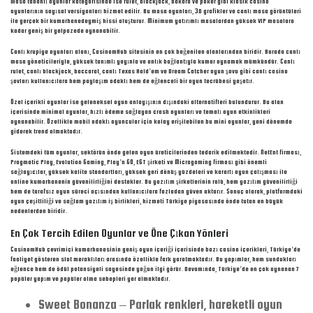
Masa tabanlı oyunlar kategorisinde ise rulet, blackjack, bakara ve poker gibi klasik casino
oyunlarının sayısal versiyonları hizmet edilir. Bu masa oyunları, 3D grafikler ve canlı masa görüntüleri
ile gerçek bir kumarhanedeymiş hissi oluşturur. Minimum yatırımlı masalardan yüksek VIP masalara
kadar geniş bir yelpazede oynanabilir.
Canlı krupiye oyunları alanı, CasinomHub sitesinin en çok beğenilen alanlarından biridir. Burada canlı
masa yöneticileriyle, yüksek tanımlı yayınla ve anlık bağlantıyla kumar oynamak mümkündür. Canlı
rulet, canlı blackjack, baccarat, canlı Texas Hold’em ve Dream Catcher oyun şovu gibi canlı casino
şovları kullanıcılara hem paylaşım odaklı hem de eğlenceli bir oyun tecrübesi yaşatır.
Özel içerikli oyunlar ise geleneksel oyun anlayışının dışındaki alternatifleri bulundurur. Bu alan
içerisinde minimal oyunlar, hızlı ödeme sağlayan crash oyunları ve temalı oyun etkinlikleri
oynanabilir. Özellikle mobil odaklı oyuncular için kolay erişilebilen bu mini oyunlar, yeni dönemde
giderek trend olmaktadır.
Sistemdeki tüm oyunlar, sektörün önde gelen oyun üreticilerinden tedarik edilmektedir. NetEnt firması,
Pragmatic Play, Evolution Gaming, Play’n GO, EGT şirketi ve Microgaming firması gibi önemli
sağlayıcılar, yüksek kalite standartları, yüksek geri dönüş yüzdeleri ve kararlı oyun çalışması ile
online kumarhanenin güvenilirliğini destekler. Bu yazılım şirketlerinin rolü, hem yazılım güvenilirliği
hem de tarafsız oyun süreci açısından kullanıcılara fazladan güven aktarır. Sonuç olarak, platformdaki
oyun çeşitliliği ve sağlam yazılım iş birlikleri, hizmeti Türkiye piyasasında önde tutan en büyük
nedenlerden biridir.
En Çok Tercih Edilen Oyunlar ve Öne Çıkan Yönleri
CasinomHub çevrimiçi kumarhanesinin geniş oyun içeriği içerisinde bazı casino içerikleri, Türkiye’de
faaliyet gösteren slot meraklıları arasında özellikle fark yaratmaktadır. Bu yapımlar, hem sundukları
eğlence hem de ödül potansiyeli sayesinde yoğun ilgi görür. Devamında, Türkiye’de en çok oynanan 7
popüler yapım ve popüler olma sebepleri yer almaktadır.
Sweet Bonanza – Parlak renkleri, hareketli oyun