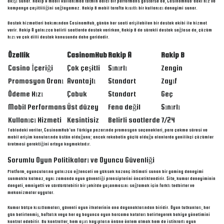
akışı sunar. Rakip A mobil kullanımda tatmin edici bir performans gösterse de, CasinomHub’daki hız ve
kampanya çeşitliliğini sağlayamaz. Rakip B mobil tarafta kısıtlı bir kullanıcı deneyimi sunar.
Destek hizmetleri bakımından CasinomHub, günün her saati erişilebilen bir destek ekibi ile hizmet
verir. Rakip A yalnızca belirli saatlerde destek verirken, Rakip B de sürekli destek sağlasa da, çözüm
hızı ve çok dilli destek konusunda daha geridedir.
Özellik
CasinomHub
Rakip A
Rakip B
Casino İçeriği
Çok çeşitli
Sınırlı
Zengin
Promosyon Oranı
Avantajlı
Standart
Zayıf
Ödeme Hızı
Çabuk
Standart
Geç
Mobil Performans
Üst düzey
Fena değil
Sınırlı
Kullanıcı Hizmeti
Kesintisiz
Belirli saatlerde
7/24
Tablodaki veriler, CasinomHub’un Türkiye pazarında promosyon seçenekleri, para çekme süresi ve
mobil erişim konularında üstün olduğunu; ancak rekabetin güçlü olduğu alanlarda yenilikçi çözümler
üretmesi gerektiğini ortaya koymaktadır.
Sorumlu Oyun Politikaları ve Oyuncu Güvenliği
Platform, oyuncularına yalnızca eğlenceli ve yüksek kazanç ihtimali sunan bir gaming deneyimi
sunmakla kalmaz, aynı zamanda oyun güvenliği prensiplerini önceliklendirir. Site, kumar deneyiminin
dengeli, emniyetli ve sürdürülebilir bir şekilde yaşanmasını sağlamak için farklı tedbirler ve
mekanizmalar uygular.
Kumar bütçe kısıtlamaları, güvenli oyun ilkelerinin ana dayanaklarından biridir. Oyun tutkunları, her
gün belirlenmiş, haftalık veya her ay boyunca oyun harcama kotaları belirleyerek bakiye yönetimini
kontrol edebilir. Bu kontroller, hem aşırı kayıpların önüne önlem almak hem de istikrarlı oyun