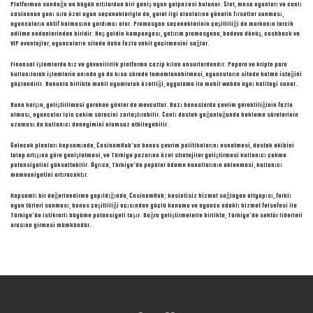
Platformun sunduğu en büyük artılardan biri geniş oyun yelpazesi bulunur. Slot, masa oyunları ve canlı
casinonun yanı sıra özel oyun seçenekleriyle de, yerel ilgi alanlarına yönelik fırsatlar sunması,
oyuncuların aktif kalmasına yardımcı olur. Promosyon seçeneklerinin çeşitliliği de markanın tercih
edilme nedenlerinden biridir. Hoş geldin kampanyası, yatırım promosyonu, bedava dönüş, cashback ve
VIP avantajlar, oyuncuların sitede daha fazla vakit geçirmesini sağlar.
Finansal işlemlerde hız ve güvenilirlik platformu cazip kılan unsurlardandır. Papara ve kripto para
kullanılarak işlemlerin anında ya da kısa sürede tamamlanabilmesi, oyuncuların sitede kalma isteğini
güçlendirir. Bununla birlikte mobil uyumluluk özelliği, uygulama ile mobil webde aynı kaliteyi sunar.
Buna karşın, geliştirilmesi gereken yönler de mevcuttur. Bazı bonuslarda çevrim gerekliliğinin fazla
olması, oyuncular için çekim sürecini zorlaştırabilir. Canlı destek yoğunluğunda bekleme sürelerinin
uzaması da kullanıcı deneyimini olumsuz etkileyebilir.
Gelecek planları kapsamında, CasinomHub’un bonus çevrim politikalarını esnetmesi, destek ekibini
talep artışına göre genişletmesi, ve Türkiye pazarına özel stratejiler geliştirmesi kullanıcı çekme
potansiyelini yükseltebilir. Ayrıca, Türkiye’de popüler ödeme kanallarının eklenmesi, kullanıcı
memnuniyetini artıracaktır.
Kapsamlı bir değerlendirme yapıldığında, CasinomHub; kesintisiz hizmet sağlayan altyapısı, farklı
oyun türleri sunması, bonus çeşitliliği açısından güçlü konumu ve oyuncu odaklı hizmet felsefesi ile
Türkiye’de istikrarlı büyüme potansiyeli taşır. Doğru geliştirmelerle birlikte, Türkiye’de sektör liderleri
arasına girmesi mümkündür.