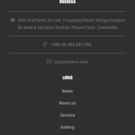
ADDRESS
#2B (3rd Floor), St Lum, Trapeang Chhuk Village,Sangkat
Ou Baek K'am,Khan SenSok ,Phnom Penh , Cambodia
+885 (0) 966 664 299
ops@katsvs.com
LINKS
Home
About us
Service
Gallery