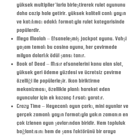
yüksek multiplier’larla birleştirerek rulet oyununu
daha cazip hale getirir. yüksek kaliteli canlı yayın
ve katılımcı odaklı formatıyla rulet kategorisinde
popülerdir.
Mega Moolah – Efsaneleşmiş jackpot oyunu. Vahşi
yaşam temalı bu casino oyunu, her çevirmede
milyon dolarlık ödül şansı tanır.
Book of Dead – Mısır efsanelerini konu alan slot,
yüksek geri ödeme yüzdesi ve ücretsiz çevirme
özelliği ile popülerleşir. ikon biriktirme
mekanizması, özellikle planlı hareket eden
oyuncular için ek kazanç fırsatı yaratır.
Crazy Time – Heyecanlı oyun çarkı, mini oyunlar ve
gerçek zamanlı yayın formatıyla yakın zamanın en
çok izlenen oyun şovlarından biridir. Hem topluluk
bağlantısını hem de şans faktörünü bir araya