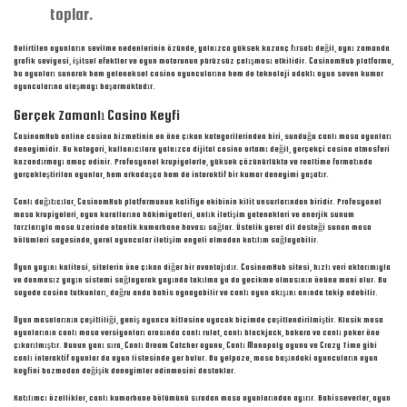
toplar.
Belirtilen oyunların sevilme nedenlerinin özünde, yalnızca yüksek kazanç fırsatı değil, aynı zamanda
grafik seviyesi, işitsel efektler ve oyun motorunun pürüzsüz çalışması etkilidir. CasinomHub platformu,
bu oyunları sunarak hem geleneksel casino oyuncularına hem de teknoloji odaklı oyun seven kumar
oyuncularına ulaşmayı başarmaktadır.
Gerçek Zamanlı Casino Keyfi
CasinomHub online casino hizmetinin en öne çıkan kategorilerinden biri, sunduğu canlı masa oyunları
deneyimidir. Bu kategori, kullanıcılara yalnızca dijital casino ortamı değil, gerçekçi casino atmosferi
kazandırmayı amaç edinir. Profesyonel krupiyelerle, yüksek çözünürlükte ve realtime formatında
gerçekleştirilen oyunlar, hem arkadaşça hem de interaktif bir kumar deneyimi yaşatır.
Canlı dağıtıcılar, CasinomHub platformunun kalifiye ekibinin kilit unsurlarından biridir. Profesyonel
masa krupiyeleri, oyun kurallarına hâkimiyetleri, anlık iletişim yetenekleri ve enerjik sunum
tarzlarıyla masa üzerinde otantik kumarhane havası sağlar. Üstelik yerel dil desteği sunan masa
bölümleri sayesinde, yerel oyuncular iletişim engeli olmadan katılım sağlayabilir.
Oyun yayını kalitesi, sitelerin öne çıkan diğer bir avantajıdır. CasinomHub sitesi, hızlı veri aktarımıyla
ve donmasız yayın sistemi sağlayarak yayında takılma ya da gecikme olmasının önüne mani olur. Bu
sayede casino tutkunları, doğru anda bahis oynayabilir ve canlı oyun akışını anında takip edebilir.
Oyun masalarının çeşitliliği, geniş oyuncu kitlesine uyacak biçimde çeşitlendirilmiştir. Klasik masa
oyunlarının canlı masa versiyonları arasında canlı rulet, canlı blackjack, bakara ve canlı poker öne
çıkarılmıştır. Bunun yanı sıra, Canlı Dream Catcher oyunu, Canlı Monopoly oyunu ve Crazy Time gibi
canlı interaktif oyunlar da oyun listesinde yer bulur. Bu yelpaze, masa başındaki oyuncuların oyun
keyfini bozmadan değişik deneyimler edinmesini destekler.
Katılımcı özellikler, canlı kumarhane bölümünü sıradan masa oyunlarından ayırır. Bahisseverler, oyun