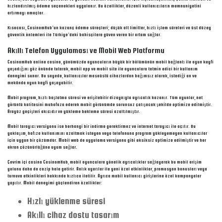
hızlandırılmış ödeme seçenekleri uygulanır. Bu özellikler, düzenli kullanıcıların memnuniyetini
artırmayı amaçlar.
Kısacası, CasinomHub’un kazanç ödeme süreçleri; düşük alt limitler, hızlı işlem süreleri ve üst düzey
güvenlik önlemleri ile Türkiye’deki bahisçilere güven veren bir ortam sağlar.
Akıllı Telefon Uygulaması ve Mobil Web Platformu
CasinomHub online casino, günümüzde oyuncuların büyük bir bölümünün mobil bağlantı ile oyun keyfi
yaşadığını göz önünde tutarak, mobil app ve mobil site ile oyunculara tatmin edici bir kullanım
deneyimi sunar. Bu sayede, kullanıcılar masaüstü cihazlardan bağımsız olarak, istediği an ve
mekânda oyun keyfi yaşayabilir.
Mobil program, hızlı başlatma süresi ve erişilebilir dizaynıyla ayrıcalık kazanır. Tüm oyunlar, net
görüntü kalitesini muhafaza ederek mobil görünümde sorunsuz çalışacak şekilde optimize edilmiştir.
Arayüz geçişleri akıcıdır ve yükleme bekleme süresi azaltılmıştır.
Mobil tarayıcı versiyonu ise herhangi bir indirme gerektirmez ve internet tarayıcı ile açılır. Bu
yaklaşım, hafıza kullanımını azaltmak isteyen veya telefonuna program yükleyemeyen kullanıcılar
için uygun bir çözümdür. Mobil web de uygulama versiyonu gibi eksiksiz optimize edilmiştir ve her
ekran çözünürlüğüne uyum sağlar.
Çevrim içi casino CasinomHub, mobil oyunculara yönelik ayrıcalıklar sağlayarak bu mobil erişim
yolunu daha da cazip hale getirir. Anlık uyarılar ile yeni özel etkinlikler, promosyon bonusları veya
turnuva etkinlikleri hakkında hızlıca iletilir. Ayrıca mobil kullanıcı girişlerine özel kampanyalar
yapılır. Mobil deneyimi güçlendiren özellikler:
Hızlı yüklenme süresi
Akıllı cihaz dostu tasarım