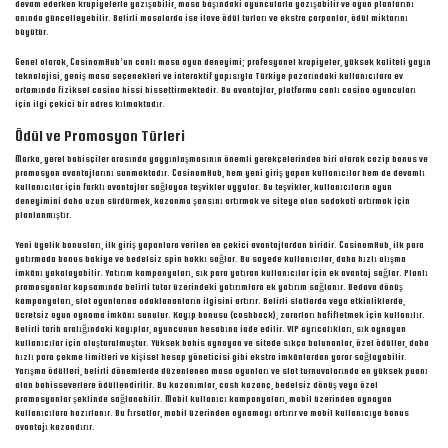
devam ederken krupiyelerle yazışabilir, masa başındaki oyuncularla yazışabilir ve oyun planlarını
anında güncelleyebilir. Belirli masalarda ise ilave ödül turları ve ekstra çarpanlar, ödül miktarını
büyütür.
Genel olarak, CasinomHub’un canlı masa oyun deneyimi; profesyonel krupiyeler, yüksek kaliteli yayın
teknolojisi, geniş masa seçenekleri ve interaktif yapısıyla Türkiye pazarındaki kullanıcılara ev
ortamında fiziksel casino hissi hissettirmektedir. Bu avantajlar, platformu canlı casino oyuncuları
için ilgi çekici bir adres kılmaktadır.
Ödül ve Promosyon Türleri
Marka, yerel bahisçiler arasında yaygınlaşmasının önemli gerekçelerinden biri olarak cazip bonus ve
promosyon avantajlarını sunmaktadır. CasinomHub, hem yeni giriş yapan kullanıcılar hem de devamlı
kullanıcılar için farklı avantajlar sağlayan teşvikler uygular. Bu teşvikler, kullanıcıların oyun
deneyimini daha uzun sürdürmek, kazanma şansını artırmak ve siteye olan sadakati artırmak için
planlanmıştır.
Yeni üyelik bonusları, ilk giriş yapanlara verilen en çekici avantajlardan biridir. CasinomHub, ilk para
yatırmada bonus bakiye ve bedelsiz spin hakkı sağlar. Bu sayede kullanıcılar, daha hızlı alışma
imkânı yakalayabilir. Yatırım kampanyaları, sık para yatıran kullanıcılar için ek avantaj sağlar. Planlı
promosyonlar kapsamında belirli tutar üzerindeki yatırımlara ek yatırım sağlanır. Bedava dönüş
kampanyaları, slot oyunlarına odaklananların ilgisini artırır. Belirli slotlarda veya etkinliklerde,
ücretsiz oyun oynama imkânı sunulur. Kayıp bonusu (cashback), zararları hafifletmek için kullanılır.
Belirli tarih aralığındaki kayıplar, oyuncunun hesabına iade edilir. VIP ayrıcalıkları, sık oynayan
kullanıcılar için oluşturulmuştur. Yüksek bahis oynayan ve sitede sıkça bulunanlar, özel ödüller, daha
hızlı para çekme limitleri ve kişisel hesap yöneticisi gibi ekstra imkânlardan yarar sağlayabilir.
Yarışma ödülleri, belirli dönemlerde düzenlenen masa oyunları ve slot turnuvalarında en yüksek puanı
alan bahisseverlere ödüllendirilir. Bu kazanımlar, cash kazanç, bedelsiz dönüş veya özel
promosyonlar şeklinde sağlanabilir. Mobil kullanıcı kampanyaları, mobil üzerinden oynayan
kullanıcılara hazırlanır. Bu fırsatlar, mobil üzerinden oynamayı artırır ve mobil kullanıcıya bonus
avantajı kazandırır.