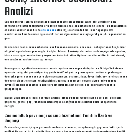
Analizi
Son zamanlarda Türkiye piyasasında internet casinoları segmenti, teknolojik yeniliklerin hız
kazanması ve internet erişiminin artmasıyla birlikte öne çıkan bir canlanma kazandı. Bu dönüşümlerin
en önemli vakalarından biri de
casinomhub
oldu. Ağ, rekor sürede hem ilk kez oynayan slot
meraklılarının hem de uzman oyun meraklılarının ilgisini üzerinde toplayarak geniş bir oyuncu kitlesi
yarattı.
CasinomHub çevrimiçi kumarhanesinin bu kadar öne çıkmasının en önemli sebeplerinden biri, hizmet
ettiği bol oyun koleksiyonu ve güçlü müşteri tatmini. Çevrimiçi slotlardan canlı krupiyelerle oyunlara,
klasik masa oyunlarından özel yarışmalara kadar bol tatlara ilgilendiren alternatifler hizmet etmesi,
onu sektördeki rakiplerinden ayrı tutuyor.
Bunun yanı sıra, online kumarhane sitesinin teşvik ve promosyon stratejileri da Türkiye’de bulunan
oyuncuların ilgisini yükseltiyor. Hoş geldin teklifleri, yatırım promosyonları ve özel organizasyon
ödülleri, üyelerin daha uzun süre sistemde kalmasını etkinleştiriyor. Güvenilirlik, çevrimiçi casinonun
öne çıkan bir başka unsuru. Yetkilendirilmiş durumu, modern veri koruma sistemleri ve oyuncu
güvenliği ilkeleri sayesinde, müşteriler hem teminatlı hem de tatmin edici bir kumar deneyimi
yaşayabiliyor.
Kısaca, CasinomHub sitesinin Türkiye sınırları içinde bu kadar revaçta duruma gelmesi; bol içerik
yelpazesi, güvenli yapı, rahat kullanımlı arayüz ve değerli özel tekliflerin kombinasyonundan
ilerliyor.
CasinomHub çevrimiçi casino hizmetinin Tanıtım Özeti ve
Geçmişi
CasinomHub, çevrim içi oyun pazarında modern site tasarımı, anlaşılır arayüz yapısı ve farklı içerik
portföyü ile ayrıcalıklı bir sitedir. Kurulma amacı, her oyun seviyesindeki bahisseverlere hem keyifli