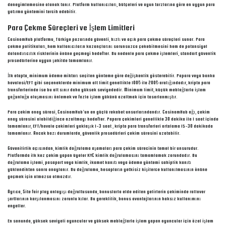
deneyimlemesine olanak tanır. Platform kullanıcıları, bütçeleri ve oyun tarzlarına göre en uygun para
yatırma yöntemini tercih edebilir.
Para Çekme Süreçleri ve İşlem Limitleri
CasinomHub platformu, Türkiye pazarında güvenli, hızlı ve açık para çekme süreçleri sunar. Para
çekme politikaları, hem kullanıcıların kazançlarını sorunsuzca çekebilmesini hem de potansiyel
dolandırıcılık risklerinin önüne geçmeyi hedefler. Bu nedenle para çekme işlemleri, standart güvenlik
prosedürlerine uygun şekilde tamamlanır.
İlk etapta, minimum ödeme miktarı seçilen yönteme göre değişkenlik gösterebilir. Papara veya banka
havalesi/EFT gibi seçeneklerde minimum alt limit genellikle 100₺ ile 200₺ aralığındadır, kripto para
transferlerinde ise bu alt sınır daha yüksek seviyededir. Minimum limit, küçük meblağlarla işlem
yoğunluğu oluşmasını önlemek ve fazla işlem yükünü azaltmak için tasarlanmıştır.
Para çekim onay süresi, CasinomHub’un en güçlü rekabet unsurlarındandır. CasinomHub ağı, çekim
onay süresini olabildiğince azaltmayı hedefler. Papara çekimleri genellikle 30 dakika ila 1 saat içinde
tamamlanır, EFT/havale çekimleri yaklaşık 1-3 saat , kripto para transferleri ortalama 15-30 dakikada
tamamlanır. Ancak bazı durumlarda, güvenlik prosedürleri çekim süresini uzatabilir.
Güvenilirlik açısından, kimlik doğrulama aşamaları para çekim sürecinin temel bir unsurudur.
Platformda ilk kez çekim yapan üyeler KYC kimlik doğrulamasını tamamlamak zorundadır. Bu
doğrulama işlemi, pasaport veya kimlik, ikamet kanıtı veya ödeme yöntemi sahiplik kanıtı
yüklendikten sonra onaylanır. Bu doğrulama, hesapların yetkisiz kişilerce kullanılmasının önüne
geçmek için olmazsa olmazdır.
Ayrıca, Site fair play anlayışı doğrultusunda, bonuslarla elde edilen gelirlerin çekiminde rollover
şartlarının karşılanmasını zorunlu kılar. Bu gereklilik, bonus avantajlarının haksız kullanımını
engeller.
En sonunda, yüksek seviyeli oyuncular ve yüksek meblağlarla işlem yapan oyuncular için özel işlem