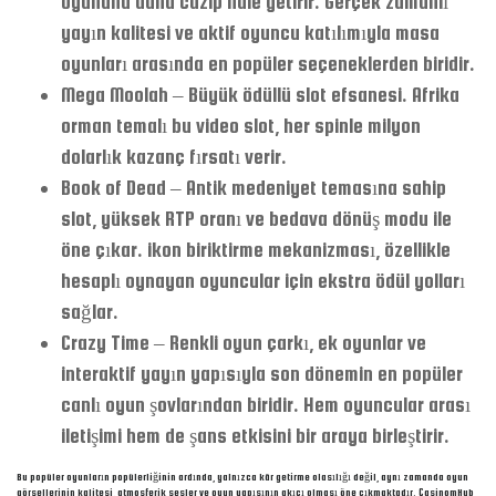
oyununu daha cazip hale getirir. Gerçek zamanlı
yayın kalitesi ve aktif oyuncu katılımıyla masa
oyunları arasında en popüler seçeneklerden biridir.
Mega Moolah – Büyük ödüllü slot efsanesi. Afrika
orman temalı bu video slot, her spinle milyon
dolarlık kazanç fırsatı verir.
Book of Dead – Antik medeniyet temasına sahip
slot, yüksek RTP oranı ve bedava dönüş modu ile
öne çıkar. ikon biriktirme mekanizması, özellikle
hesaplı oynayan oyuncular için ekstra ödül yolları
sağlar.
Crazy Time – Renkli oyun çarkı, ek oyunlar ve
interaktif yayın yapısıyla son dönemin en popüler
canlı oyun şovlarından biridir. Hem oyuncular arası
iletişimi hem de şans etkisini bir araya birleştirir.
Bu popüler oyunların popülerliğinin ardında, yalnızca kâr getirme olasılığı değil, aynı zamanda oyun
görsellerinin kalitesi, atmosferik sesler ve oyun yapısının akıcı olması öne çıkmaktadır. CasinomHub