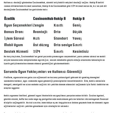
Kullanıcı desteği yönünden CasinomHub, sürekli erişilebilir müşteri desteği sağlar. Rakip A belirli
zaman dilimlerinde hizmet sunarken, Rakip B de CasinomHub gibi 7/24 hizmet verse de, hız ve çok dil
desteğinde CasinomHub’un gerisinde kalır.
Özellik
CasinomHub
Rakip A
Rakip B
Oyun Seçenekleri
Zengin
Kısıtlı
Geniş
Bonus Oranı
Avantajlı
Orta
Düşük
İşlem Süresi
Hızlı
Standart
Yavaş
Mobil Uyum
Üst düzey
Orta seviye
Sınırlı
Destek Hizmeti
7/24
Sınırlı
Kesintisiz
Bu karşılaştırma, CasinomHub’un yerel pazarda promosyon seçenekleri, para çekme süresi ve mobil
erişim konularında rakiplerinden ayrıldığını; ancak rekabetin güçlü olduğu alanlarda teknolojik ve
içerik geliştirmelerine devam etmesi gerektiğini göstermektedir.
Sorumlu Oyun Yaklaşımları ve Kullanıcı Güvenliği
Platform, oyuncularına yalnızca eğlenceli ve kazanç potansiyeli yüksek bir gaming deneyimi
sunmakla kalmaz, aynı zamanda oyun güvenliği prensiplerini önceliklendirir. Site, bahis sürecinin
dengeli, emniyetli ve uzun vadede sağlıklı bir şekilde devam etmesini sağlamak için farklı tedbirler ve
araçlar uygular.
Bahis oynama limitleri, güvenli oyun ilkelerinin vazgeçilmez parçalarından biridir. Casino üyeleri,
günlük olarak, hafta bazında veya ay periyotlarında maksimum yatırım tutarları düzenleyerek finansal
disiplin sağlayabilir. Bu üst sınırlar, hem bütçe aşımı kayıplarının önüne geçmek hem de devamlı oyun
eğilimlerini sağlıklı şekilde yönetmek için stratejik bir adımdır.