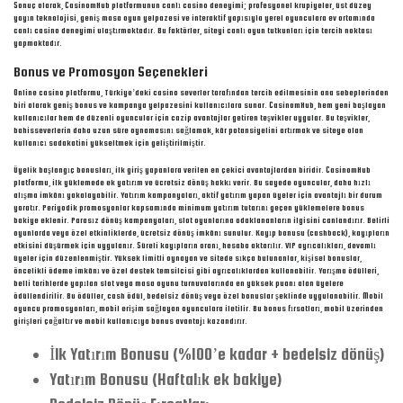
Sonuç olarak, CasinomHub platformunun canlı casino deneyimi; profesyonel krupiyeler, üst düzey
yayın teknolojisi, geniş masa oyun yelpazesi ve interaktif yapısıyla yerel oyunculara ev ortamında
canlı casino deneyimi ulaştırmaktadır. Bu faktörler, siteyi canlı oyun tutkunları için tercih noktası
yapmaktadır.
Bonus ve Promosyon Seçenekleri
Online casino platformu, Türkiye’deki casino severler tarafından tercih edilmesinin ana sebeplerinden
biri olarak geniş bonus ve kampanya yelpazesini kullanıcılara sunar. CasinomHub, hem yeni başlayan
kullanıcılar hem de düzenli oyuncular için cazip avantajlar getiren teşvikler uygular. Bu teşvikler,
bahisseverlerin daha uzun süre oynamasını sağlamak, kâr potansiyelini artırmak ve siteye olan
kullanıcı sadakatini yükseltmek için geliştirilmiştir.
Üyelik başlangıç bonusları, ilk giriş yapanlara verilen en çekici avantajlardan biridir. CasinomHub
platformu, ilk yüklemede ek yatırım ve ücretsiz dönüş hakkı verir. Bu sayede oyuncular, daha hızlı
alışma imkânı yakalayabilir. Yatırım kampanyaları, aktif yatırım yapan üyeler için avantajlı bir durum
yaratır. Periyodik promosyonlar kapsamında minimum yatırım tutarını geçen yüklemelere bonus
bakiye eklenir. Parasız dönüş kampanyaları, slot oyunlarına odaklananların ilgisini canlandırır. Belirli
oyunlarda veya özel etkinliklerde, ücretsiz dönüş imkânı sunulur. Kayıp bonusu (cashback), kayıpların
etkisini düşürmek için uygulanır. Süreli kayıpların oranı, hesaba aktarılır. VIP ayrıcalıkları, devamlı
üyeler için düzenlenmiştir. Yüksek limitli oynayan ve sitede sıkça bulunanlar, kişisel bonuslar,
öncelikli ödeme imkânı ve özel destek temsilcisi gibi ayrıcalıklardan kullanabilir. Yarışma ödülleri,
belli tarihlerde yapılan slot veya masa oyunu turnuvalarında en yüksek puanı alan üyelere
ödüllendirilir. Bu ödüller, cash ödül, bedelsiz dönüş veya özel bonuslar şeklinde uygulanabilir. Mobil
oyuncu promosyonları, mobil erişim sağlayan oyunculara iletilir. Bu bonus fırsatları, mobil üzerinden
girişleri çoğaltır ve mobil kullanıcıya bonus avantajı kazandırır.
İlk Yatırım Bonusu (%100’e kadar + bedelsiz dönüş)
Yatırım Bonusu (Haftalık ek bakiye)