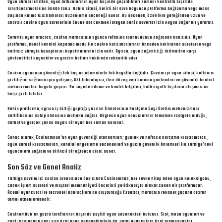
Oyun süresi limitleri, oyun tutkunlarının oyun başında geçirdikleri zamanı kontrollü biçimde
sınırlandırmalarına imkân tanır. Bahis sitesi, belirli bir süre boyunca platforma bağlanma veya masa
başında kalma kısıtlamaları düzenleme seçeneği sunar. Bu seçenek, özellikle gereğinden uzun ve
abartılı casino oyun sürelerinin önüne set çekmek isteyen bahis severler için kayda değer bir yarardır.
Sorumlu oyun araçları, casino markasının oyuncu refahına taahhüdünün doğrudan kanıtıdır. Oyun
platformu, kendi kendini kapatma modu ile casino katılımcılarının önceden belirlenen sürelerde veya
belirsiz süreyle hesaplarını kapatmalarına izin verir. Ayrıca, oyun bağımlılığı ihtimaline karşı
yönlendirici kaynaklar ve yardım hatları hakkında rehberlik eder.
Casino oyuncusu güvenliği tek başına ödemelerle tek boyutlu değildir. Çevrim içi oyun sitesi, kullanıcı
gizliliğini sağlama için gelişmiş SSL teknolojisi, ileri düzey veri koruma yöntemleri ve güvenlik kontrol
mekanizmaları hayata geçirir. Bu sayede ödeme ve kimlik bilgileri, kötü niyetli kişilerin ulaşmasına
karşı gizli tutulur.
Bahis platformu, ayrıca iş birliği yaptığı yazılım firmalarının Rastgele Sayı Üretim mekanizması
sertifikasına sahip olmasına mutlaka sağlar. Böylece oyun sonuçlarının tamamen rastgele olduğu,
dürüst ve gerçek şansa dayalı bir oyun her zaman korunur.
Sonuç olarak, CasinomHub’un oyun güvenliği standartları; günlük ve haftalık harcama kısıtlamaları,
oyun süresi kısıtlamaları, kendini engelleme seçenekleri ve güçlü güvenlik önlemleri ile Türkiye’deki
oyunculara sağlam ve bilinçli bir eğlence alanı sunar.
Son Söz ve Genel Analiz
Türkiye çevrim içi casino arenasında öne çıkan CasinomHub, her zevke hitap eden oyun koleksiyonu,
çabuk işlem süreleri ve müşteri memnuniyeti öncelikli politikasıyla dikkat çeken bir platformdur.
Acemi oyuncular ile tecrübeli bahisçilere de oluşturduğu fırsatlar, markanın rekabet gücünü artıran
temel etkenlerdendir.
CasinomHub’un güçlü taraflarının başında çeşitli oyun seçenekleri bulunur. Slot, masa oyunları ve
canlı casinonun yanı sıra özel oyun seçenekleriyle de, yerel oyunculara özel promosyonlar