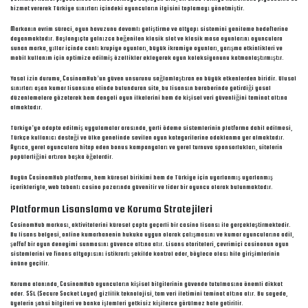
hizmet vererek Türkiye sınırları içindeki oyuncuların ilgisini toplamayı yönetmiştir.
Markanın evrim süreci, oyun havuzunu devamlı geliştirme ve altyapı sistemini yenileme hedeflerine
dayanmaktadır. Başlangıçta yalnızca beğenilen klasik slot ve klasik masa oyunlarını oyunculara
sunan marka, yıllar içinde canlı krupiye oyunları, büyük ikramiye oyunları, yarışma etkinlikleri ve
mobil kullanım için optimize edilmiş özellikler ekleyerek oyun koleksiyonunu katmanlaştırmıştır.
Yasal izin durumu, CasinomHub’un güven unsurunu sağlamlaştıran en büyük etkenlerden biridir. Ulusal
sınırları aşan kumar lisansına elinde bulunduran site, bu lisansın beraberinde getirdiği yasal
düzenlemelere gözeterek hem dengeli oyun ilkelerini hem de kişisel veri güvenliğini teminat altına
almaktadır.
Türkiye’ye adapte edilmiş uygulamalar arasında, yerli ödeme sistemlerinin platforma dahil edilmesi,
Türkçe kullanıcı desteği ve ülke genelinde sevilen oyun kategorilerine odaklanma yer almaktadır.
Ayrıca, yerel oyunculara hitap eden bonus kampanyaları ve yerel turnuva sponsorlukları, sitelerin
popülerliğini artıran başka öğelerdir.
Bugün CasinomHub platformu, hem küresel birikimi hem de Türkiye için uyarlanmış uyarlanmış
içerikleriyle, web tabanlı casino pazarında güvenilir ve lider bir oyuncu olarak bulunmaktadır.
Platformun Lisanslama ve Koruma Stratejileri
CasinomHub markası, aktivitelerini küresel çapta geçerli bir casino lisansı ile gerçekleştirmektedir.
Bu lisans belgesi, online kumarhanenin hukuka uygun olarak çalışmasını ve kumar oyuncularına adil,
şeffaf bir oyun deneyimi sunmasını güvence altına alır. Lisans otoriteleri, çevrimiçi casinonun oyun
sistemlerini ve finans altyapısını istikrarlı şekilde kontrol eder, böylece olası hile girişimlerinin
önüne geçilir.
Koruma alanında, CasinomHub oyuncuların kişisel bilgilerinin güvende tutulmasına önemli dikkat
eder. SSL (Secure Socket Layer) gizlilik teknolojisi, tam veri iletimini teminat altına alır. Bu sayede,
üyelerin şahsi bilgileri ve banka işlemleri yetkisiz kişilerce görülmez hale getirilir.