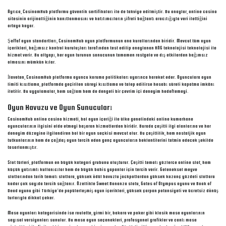
Ayrıca, CasinomHub platformu güvenlik sertifikaları ile de takviye edilmiştir. Bu onaylar, online casino
sitesinin orijinalliğinin kanıtlanmasını ve katılımcıların şifreli bağlantı aracılığıyla veri ilettiğini
ortaya koyar.
Şeffaf oyun standartları, CasinomHub oyun platformunun ana kurallarından biridir. Mevcut tüm oyun
içerikleri, bağımsız kontrol kuruluşları tarafından test edilip onaylanan RNG teknolojisi teknolojisi ile
hizmet verir. Bu altyapı, her oyun turunun sonucunun tamamen rastgele ve dış etkilerden bağımsız
olmasını mümkün kılar.
İlaveten, CasinomHub platformu oyuncu koruma politikaları uyarınca hareket eder. Oyunculara oyun
limiti kısıtlama, platformda geçirilen süreyi kısıtlama ve talep edilirse hesabı süreli kapatma imkânı
iletilir. Bu uygulamalar, hem sağlam hem de dengeli bir çevrim içi deneyim hedeflemeyi.
Oyun Havuzu ve Oyun Sunucuları
CasinomHub online casino hizmeti, bol oyun içeriği ile ülke genelindeki online kumarhane
oyuncularının ilgisini elde etmeyi başaran hizmetlerden biridir. Burada çeşitli ilgi alanlarına ve her
deneyim düzeyine ilgilendiren bol bir oyun seçkisi mevcut olur. Bu çeşitlilik, hem nostaljik oyun
tutkunlarının hem de çağdaş oyun tercih eden genç oyuncuların beklentilerini tatmin edecek şekilde
tasarlanmıştır.
Slot türleri, platformun en büyük kategori grubunu oluşturur. Çeşitli temalı yüzlerce online slot, hem
küçük yatırımlı kullanıcılar hem de büyük bahis yapanlar için tercih verir. Geleneksel meyve
slotlarından tarih temalı slotlara, yüksek ödül havuzlu jackpotlardan yüksek kazanç yüzdeli slotlara
kadar çok sayıda tercih sağlanır. Özellikle Sweet Bonanza slotu, Gates of Olympus oyunu ve Book of
Dead oyunu gibi Türkiye’de popülerleşmiş oyun içerikleri, yüksek çarpan potansiyeli ve ücretsiz dönüş
turlarıyla dikkat çeker.
Masa oyunları kategorisinde ise roulette, yirmi bir, bakara ve poker gibi klasik masa oyunlarının
sayısal versiyonları sunulur. Bu masa oyun seçenekleri, profesyonel grafikler ve canlı masa