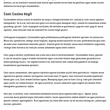
markası, bu bu içerikleri sunarak hem klasik oyun meraklılarına hem de yenilikçi oyun seven casino
tutkunlarına başarıyla ulaşmaktadır.
Canlı Casino Keyfi
CasinomHub online casino hizmetinin en çarpıcı kategorilerinden biri, sağladığı canlı masa oyunları
deneyimidir. Bu kısım, katılımcılara yalnızca online oyun deneyimi değil, otantik bir kumarhane ortamı
yaşatmayı gözetir. Canlı krupiyeler eşliğinde, HD kalitede ve gecikmesiz yayınla canlı yayınlı masa
oyunları, hem iletişimli hem de interaktif bir casino keyfi yaşatır.
Profesyonel krupiyeler, CasinomHub oyun platformunun profesyonel ekibinin ayrılmaz bir parçasıdır.
Masa başı yöneticiler, detaylı kural bilgileri, diyalog kurma becerileri ve canlı performanslarıyla canlı
masada canlı kumarhane atmosferi yaratır. Üstelik yerel dil desteği sunan masa bölümleri sayesinde,
Türkiye’deki kullanıcılar iletişim sorunu çekmeden oyuna dahil olabilir.
Canlı yayın kalitesi, platformun öne çıkan öne çıkan özelliklerindendir. CasinomHub sitesi, yüksek
hızda ve sorunsuz yayın sistemi kullanarak oyun sırasında donma veya yavaşlama yaşanmasının
önüne geçmeyi başarır. Bu sayede kullanıcılar, bahislerini tam zamanında yapabilir ve krupiye
hareketlerini gecikmeden görebilir.
Canlı masa seçenekleri, tüm oyuncu tiplerine uyacak biçimde çeşitli hâle getirilmiştir. Popüler masa
oyunlarının gerçek zamanlı versiyonları arasında rulet, 21 oyunu, canlı baccarat ve poker popülerdir.
Bunun yanı sıra, Canlı Dream Catcher oyunu, Monopoly oyun şovu ve Canlı Crazy Time gibi interaktif
oyun şovları da sitede bulunur. Bu oyun çeşitliliği, casino severlerin oyun keyfini bozmadan farklı
deneyimler yaşamasını sağlar.
Katılımcı özellikler, canlı kumarhane bölümünü klasik masa oyunlarından ayırır. Üyeler, masa
sırasında masa yöneticisiyle iletişimde olabilir, başka oyuncularla sohbet edebilir ve oyun planlarını
gerçek zamanlı uyarlayabilir. Özel oyunlarda ise ilave ödül turları ve ek kazanç katsayıları, potansiyel
kazancı yükseltir.