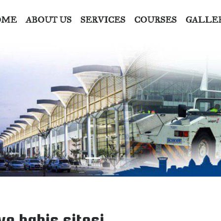
OME
ABOUT US
SERVICES
COURSES
GALLE
ve bahis sitesi