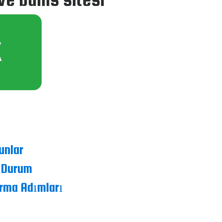
unlar
 Durum
ırma Adımları