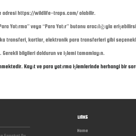
e adresi https://wildlife-traps.com/ olabilir.
ara Yatırma” veya “Para Yatır” butonu aracılığıyla erişebilirsi
ka transferi, kartlar, elektronik para transferleri gibi seçene
 Gerekli bilgileri doldurun ve işlemi tamamlayın.
linmektedir. Kayıt ve para yatırma işlemlerinde herhangi bir sor
LINKS
Home
ge,Sangkat Ou