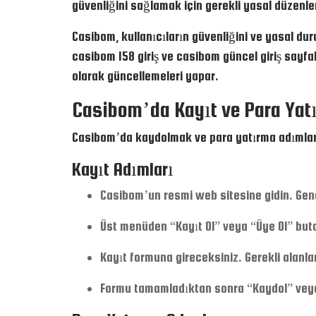
güvenliğini sağlamak için gerekli yasal düzenlem
Casibom, kullanıcıların güvenliğini ve yasal dur
casibom 158 giriş ve casibom güncel giriş sayfa
olarak güncellemeleri yapar.
Casibom’da Kayıt ve Para Yat
Casibom’da kaydolmak ve para yatırma adımları o
Kayıt Adımları
Casibom’un resmi web sitesine gidin. Genel
Üst menüden “Kayıt Ol” veya “Üye Ol” but
Kayıt formuna gireceksiniz. Gerekli alanla
Formu tamamladıktan sonra “Kaydol” veya