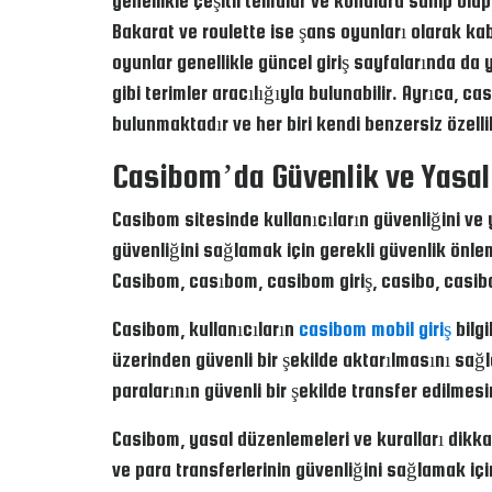
genellikle çeşitli temalar ve konulara sahip olu
Bakarat ve roulette ise şans oyunları olarak kab
oyunlar genellikle güncel giriş sayfalarında da
gibi terimler aracılığıyla bulunabilir. Ayrıca, ca
bulunmaktadır ve her biri kendi benzersiz özellik
Casibom’da Güvenlik ve Yasa
Casibom sitesinde kullanıcıların güvenliğini ve y
güvenliğini sağlamak için gerekli güvenlik önle
Casibom, casıbom, casibom giriş, casibo, casibon
Casibom, kullanıcıların
casibom mobil giriş
bilgi
üzerinden güvenli bir şekilde aktarılmasını sağl
paralarının güvenli bir şekilde transfer edilmesin
Casibom, yasal düzenlemeleri ve kuralları dikkatl
ve para transferlerinin güvenliğini sağlamak için