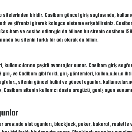
 sitelerinden biridir. Casibom güncel giriş sayfasında, kullan
ı adı ve şifrenizi girerek kolayca sisteme erişebilirsiniz. Casi
asıbom ve casibo adlarıyla da bilinen bu sitenin casibom 158 gi
da bu sitenin farklı bir adı olarak da bilinir.
 kullanıcılarına çeşitli avantajlar sunar. Casibom giriş sayfası
giriş ve Cadibom gibi farklı giriş yöntemleri, kullanıcıların 
faları, sitenin güncel halini ve güncel oyunları kullanıcılarına
arak, Casibom sitenin kullanıcı dostu arayüzü, geniş oyun sunum
unlar
r arasında slot oyunları, blackjack, poker, bakarat, roulette v