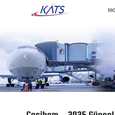
H
Previous
Casibom – 2025 Güncel C