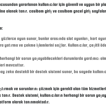
cusundan yararlanan kullanıcılar için güvenli ve uygun bir pla
rine olanak tanır. casibom giriş ve casibom gncel giriş sayfala
a:
e yüzlerce oyun sunar, bunlar arasında slot oyunları, kart oyun
ra yatırma ve çekme işlemlerini sağlar. Kullanıcılar, çeşitli ö
 herhangi bir sorun yaşayabilecekleri durumlarda yardımcı ol
eri mevcuttur.
 zeka destekli bir destek sistemi sunar, bu sayede kullanıcılar
tırmak ve sorunlarını çözmek için gerekli olan tüm hizmetleri s
tanır. Destek sistemi, kullanıcıların herhangi bir sorun yaşa
latform olarak tanınmaktadır.