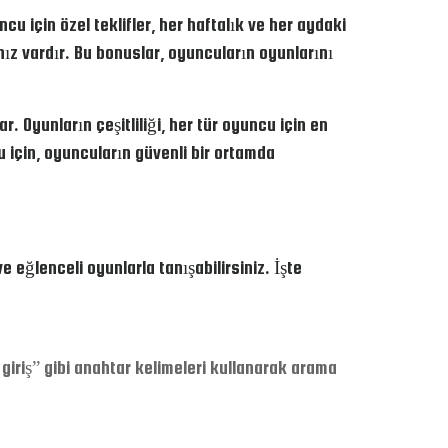
 için özel teklifler, her haftalık ve her aydaki
nız vardır. Bu bonuslar, oyuncuların oyunlarını
 Oyunların çeşitliliği, her tür oyuncu için en
için, oyuncuların güvenli bir ortamda
 eğlenceli oyunlarla tanışabilirsiniz. İşte
 giriş” gibi anahtar kelimeleri kullanarak arama