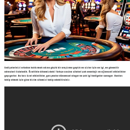
Endişelerinizi ortadan kaldırmak adına güçlü bir araştırma yaptık ve sizler için en iyi, en güvenilir
adresleri listeledik. Özellikle ülkemizdeki Türkçe casino siteleri çok avantajlı ve eğlenceli etkinlikler
yapıyorlar. Bu tarz özel etkinlikler, yarışmalar dönemsel oluyor ve çok iyi hediyeler sunuyor. Bunları
takip etmek için yine bizim sitemizi takip edebilirsiniz.