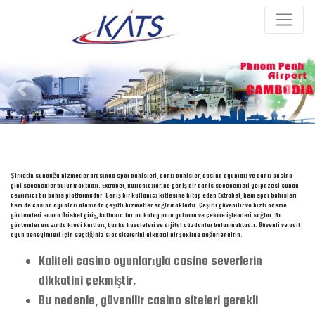
Previous
Next
Şirketin sunduğu hizmetler arasında spor bahisleri, canlı bahisler, casino oyunları ve canlı casino
gibi seçenekler bulunmaktadır. Extrabet, kullanıcılarına geniş bir bahis seçenekleri yelpazesi sunan
çevrimiçi bir bahis platformudur. Geniş bir kullanıcı kitlesine hitap eden Extrabet, hem spor bahisleri
hem de casino oyunları alanında çeşitli hizmetler sağlamaktadır. Çeşitli güvenilir ve hızlı ödeme
yöntemleri sunan Orisbet giriş, kullanıcılarına kolay para yatırma ve çekme işlemleri sağlar. Bu
yöntemler arasında kredi kartları, banka havaleleri ve dijital cüzdanlar bulunmaktadır. Güvenli ve adil
oyun deneyimleri için seçtiğiniz slot sitelerini dikkatli bir şekilde değerlendirin.
Kaliteli casino oyunlarıyla casino severlerin
dikkatini çekmiştir.
Bu nedenle, güvenilir casino siteleri gerekli