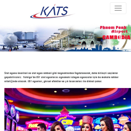
Previous
Next
Slot oyunu önerileri ve slot oyun rehberi gibi kaynaklardan faydalanarak, daha bilinçli seçimler
yapabilirsiniz. Türkiye’de EGT slot oyunlarını oynamak isteyen oyuncular için bu makale rehber
niteliğinde olacak. EGT oyunları, görsel efektler ve şık tasarımları ile dikkat çeker.