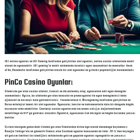
EGT online oyunları ve EGT Gaming tarafından geliştirilen slot oyunları, online casino sitelerinde mobil
olarak da oynanabilir. EGT gaming’in mobil sürümünde ücretsiz oyun seçenekleri de mevcuttur. Book
of Ra, Novomatic tarafından geliştirilen klasik bir slot oyunudur ve yıllardır popülerliğini korumaktadır.
PinCo Casino Oyunları
Sitemizde yer alan casino siteleri, lisanslı ve düzenlenmiş olup, oyunculara adil oyun deneyimi
sunmaktadır. Ayrıca, bu sitelerde yer alan bonuslar ve promosyonlar ile oyun deneyiminizi daha
eğlenceli ve kazançlı hale getirebilirsiniz. Thunderstruck II, Microgaming tarafından geliştirilen ve
Norse mitolojisi temalı bir slot oyunudur. Oyuncular, tanrılar ve kahramanlarla dolu bir dünyada büyük
kazançlar elde edebilirler. Çevrimiçi casino oyunlarında kazanma sıklığını değerlendirmek
volatiliteye ve RTP’ye yardımcı olacaktır.Oynaklık, oyuncunun risk düzeyini ve büyük kazanma şansını
belirler.
Sizlere tavsiyem yukarıdaki listede yer alan firmalardan birine üye olarak denemeye başlamanız.
Örneğin Türkiye’nin en güvenilir firması olan Casibom oyunlar konusunda da lider. 20 TL’den başlayan
alt yatırım limitleri ile istediğiniz miktarlarda yatırım yaparak oyunları oynayabilir ve şansınızı