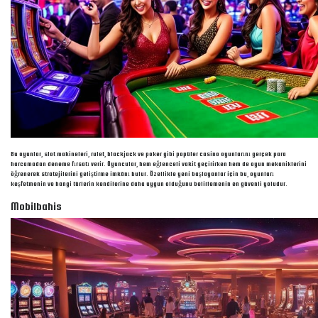
Bu oyunlar, slot makineleri, rulet, blackjack ve poker gibi popüler casino oyunlarını gerçek para
harcamadan deneme fırsatı verir. Oyuncular, hem eğlenceli vakit geçirirken hem de oyun mekaniklerini
öğrenerek stratejilerini geliştirme imkânı bulur. Özellikle yeni başlayanlar için bu, oyunları
keşfetmenin ve hangi türlerin kendilerine daha uygun olduğunu belirlemenin en güvenli yoludur.
Mobilbahis