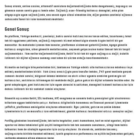
Sonuç olarak, online casino, alternatif servislere değerlendirdiğinde daha dengelenmiş, kapsayıcı ve
güvence sunan servis yapısı temin eder. Sağladığı user-friendly kullanıcı deneyimi, arka plan
altyapısıyla uyum sağladığında, onu ancak oyun sitesi olmaktan öte, diğer yandan çevrimiçi eğlence
sahasında favori bir isim konumlandırmaktadır.
Genel Sonuç
Bu platform, Türkiye merkezli, çevrimiçi, bahis servisi katılımcılarına lanse edilen, tasarlanmış lokal
tek bir uygulama şeklinde, sağladığı kapsamlı hizmet mimarisiyle alanda özgün belirli bir yer
mevcuttur. Bu makalede işlenen tüm konular, platformun sistemsel yeterliliğinden, üyeye yönelik
kullanıcı arayüzüne, siber güvenlik metotlarından, seçenek yelpazesine kadar tümsel tek bir tespit
sağlamaktadır. Tüm veriler değerlendirildiğinde, Betilt’in bir tek bir oyun sağlayıcısı değil, üstelik
istikrarlı bir dijital eğlence sunmayı vaat eden bir çözüm olduğu kanıtlanmaktadır.
Hizmetin en belirgin bileşenlerinden biri, tamtamına Türkiye odaklı site kullanıcılarına münhasır inşa
edilmiş modellerinden biridir. Türk Lirası aracılığıyla para transfer imkânı, 24/7 yerel metinde gerçek
zamanlı destek servisi, bölgesel ödeme imkânları ve akıllı cihaz uyumlu arabirim yardımıyla sit
kullanıcıları, varlıklarını bilinmeyen bir mekânda değil, yakın yakın bir dijital ortamda tecrübe eder. Bu
yerel adaptasyon, yeni katılımcılar için uyum sürecini kısaltırken, deneyimli kıdemli kullanıcılar için
dahası istikrarlı bir bir sadakat zemini oluşturur.
Güvenlik açısından Betilt, SSL kodlama, KYC onaylama ve sorumlu bahis prensipleri gibi uluslararası
kriterlere uygun tedbirlerle çalışır. Kullanıcı bilgilerinin korunması ve finansal parasal işlemlerde
şeffaflık, platformun eminiyetini oluşturan etkenlerdir. Aynı şekilde, yatırım ve çekim ödeme
işlemlerinin hızlı ve masrafsız icra edilebilmesi, günlük kullanıcı tecrübesini artırıcı sonuçlar sağlar.
Portföy yönünden incelendiğinde, tek kollu haydutlar, canlı kumarhane, kart ve rulet oyunları, dijital
sporlar ve iddaa tahminleri gibi çeşitli kategorilerin tek tek sunumda sunulması, siteyi hem bahis
tutkunları hem de stratejik oyuncular için cazip oluşturur. Ek olarak da, sektörde tanınmış
sağlayıcılarla birlikte hareket edilmesi, içerik gruplarının performansı ve eşitlik bağlamından gelişmiş
şartlarda güvence altına almasını korur.