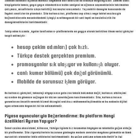
İlaveten hareketli eğlence merkezi segmente dair analizler da oldukça vurgulayıcıdir. Samimi canlı
krupiyelerle temas, yayın yayın standardının üstün seviyesi ve eğlence seçeneklerinin takılmadan
çalışması, misafirlerin sıkça belirttiği kazançlar arasındadır. Taşınabilir deneyim konusunda da
faydalı analizler ön plandadır. Site kullanıcıları, platforma cep cihazı veya tablet vasıtasıyla
bağlandıklarında masaüstündeki işleyişi azaltmayacak bir seri tepki ve kesintisizlik ile
deneyimlediklerini belirtmektedir.
Takip eden kısımda , üyeler tarafından e-platformlarda en yaygın olarak belirtilen ilham verici görüşler
tespit edilmiştir:
hesap çekim adımları} çok hızlı.
Türkçe destek gerçekten premium.
promosyonlar sık ulaşıyor ve kullanışlı oluyor.
canlı kumar bölümü} çok doğal görünümlü.
Mobilde de sorunsuz işlem görüyor.
Bu kullanıcı görüşleri, teknoloji altyapısının yalnızca teknik bakımdan değil, kullanıcı etkileşimi
açısından da güvence sağlayan bir düzen sunulduğunu kanıtlamaktadır. Site, kullanıcılarının
yorumlarına öncelik vererek hizmet düzeyini aralıksız mükemmelleştirmekte ve bu nedenle dijital
oyun ortamında dayanıklı bir ün edinmektedir.
Piyasa oyuncularıyla Değerlendirme: Bu platform Hangi
özellikleri Ayıran Yapıyor?
Sanal casino ekosistemi, bilhassa, Türkiye liginde hız kesmeden büyüyen ve rekabetin yoğun olduğu
bir platformdur. Site ziyaretçilerinin huzuruna günbegün modern servisler meydana gelmekte ve tümü
ayrıcalıklı olanaklar iddia ettiklerini belirtmektedir. Bu yoğun çekişme ortamında Betilt’in ilgi