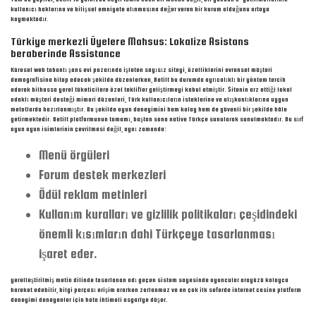
kullanıcı haklarına ve bilişsel emniyete alınmasına değer veren bir kurum olduğunu ortaya
koymaktadır.
Türkiye merkezli Üyelere Mahsus: Lokalize Asistans
beraberinde Assistance
Küresel web tabanlı şans evi pazarında işleten sayısız siteyi, özelliklerini evrensel müşteri
demografisine hitap edecek şekilde düzenlerken, Betilt bu durumda ayrıcalıklı bir yöntem tercih
ederek bilhassa yerel tüketicilere özel teklifler geliştirmeyi kabul etmiştir. Sitenin arz ettiği lokal
odaklı müşteri desteği mimari düzenleri, Türk kullanıcıların isteklerine ve alışkanlıklarına uygun
metotlarda hazırlanmıştır. Bu şekilde oyun deneyimini hem kolay hem de güvenli bir şekilde hâle
getirmektedir. Betilt platformunun tamamı, baştan sona native Türkçe sunularak sunulmaktadır. Bu sırf
oyun oyun isimlerinin çevrilmesi değil, aynı zamanda:
Menü örgüleri
Forum destek merkezleri
Ödül reklam metinleri
Kullanım kuralları ve gizlilik politikaları çeşidindeki
önemli kısımların dahi Türkçeye tasarlanması
işaret eder.
yerelleştirilmiş metin dilinde tasarlanan adı geçen sistem sayesinde oyuncular arayüzü kolayca
hareket edebilir, bilgi parçası erişim ararken zorlanmaz ve en çok ilk seferde internet casino platform
deneyimi deneyenler için hata ihtimali asgarîye düşer.