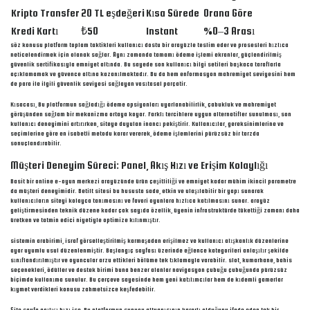
Kripto Transfer
20 TL eşdeğeri
Kısa Sürede
Orana Göre
Kredi Kartı
₺50
Instant
%0–3 Arası
söz konusu platform toplam taktikleri kullanıcı dostu bir arayüzle teslim eder ve prosesleri hızlıca
neticelendirmek için olanak sağlar. Aynı zamanda tamamı ödeme işlemi ekranlar, güçlendirilmiş
güvenlik sertifikasıyla emniyet altında. Bu sayede son kullanıcı bilgi setileri başkaca taraflarla
açıklamamak ve güvence altına kazanılmaktadır. Bu da hem enformasyon mahremiyet seviyesini hem
de para ile ilgili güvenlik seviyesi sağlayan vasıtasal parçatir.
Kısacası, Bu platformun sağladığı ödeme opsiyonları uyarlanabilirlik, çabukluk ve mahremiyet
görüşünden sağlam bir mekanizma ortaya koyar. Farklı tercihlere uygun alternatifler sunulması, son
kullanıcı deneyimini artırırken, siteye duyulan inancı pekiştirir. Kullanıcılar, gereksinimlerine ve
seçimlerine göre en isabetli metodu karar vererek, ödeme işlemlerini pürüzsüz bir tarzda
sonuçlandırabilir.
Müşteri Deneyim Süreci: Panel, Akış Hızı ve Erişim Kolaylığı
Basit bir online e-oyun merkezi arayüzünde ürün çeşitliliği ve emniyet kadar mühim ikincil parametre
da müşteri deneyimidir. Betilt sitesi bu hususta sade, etkin ve ulaşılabilir bir yapı sunarak
kullanıcıların siteyi kolayca tanımasını ve favori oyunlara hızlıca katılmasını sunar. arayüz
geliştirmesinden teknik düzene kadar çok sayıda özellik, üyenin infrastruktürde tükettiği zamanı daha
üretken ve tatmin edici niyetiyle optimize kılınmıştır.
sistemin arabirimi, israf görselleştirilmiş karmaşadan erişilmez ve kullanıcı alışkanlık düzenlerine
ayar uyumlu usul düzenlenmiştir. Başlangıç sayfası üzerinde eğlence kategorileri anlaşılır şekilde
sınıflandırılmıştır ve oyuncular arzu ettikleri bölüme tek tıklamayla varabilir. slot, kumarhane, bahis
seçenekleri, ödüller ve destek birimi buna benzer alanlar navigasyon çubuğu çubuğunda pürüzsüz
biçimde kullanıma sunulur. Bu çerçeve sayesinde hem yeni katılımcılar hem de kıdemli gamerlar
kıymet verdikleri konusu zahmetsizce keşfedebilir.