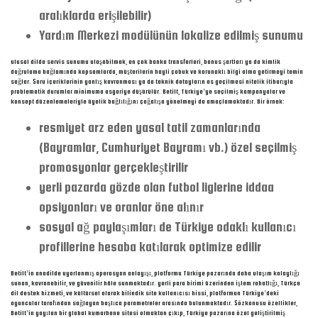
aralıklarda erişilebilir)
Yardım Merkezi modülünün lokalize edilmiş sunumu
ulusal dilde servis sunumu ulaşabilmek, en çok banka transferleri, bonus şartları ya da kimlik
doğrulama bağlamında kapsamlarda, müşterilerin hayli çabuk ve korunaklı bilgi alma getirmeyi temin
sağlar. Soru içeriklerinin yanlış kavranması ya da teknik detayların es geçilmesi nitelik itibarıyla
problematik durumlar minimuma asgariye düşürülür. Betilt, Türkiye’ye seçilmiş kampanyalar ve
konsept düzenlemeleriyle üyelik bağlılığını çoğalışa yönelmeyi da amaçlamaktadır. Bir örnek:
resmiyet arz eden yasal tatil zamanlarında
(Bayramlar, Cumhuriyet Bayramı vb.) özel seçilmiş
promosyonlar gerçekleştirilir
yerli pazarda gözde olan futbol liglerine iddaa
opsiyonları ve oranlar öne alınır
sosyal ağ paylaşımları de Türkiye odaklı kullanıcı
profillerine hesaba katılarak optimize edilir
Betilt’in anadilde uyarlanmış operasyon anlayışı, platformu Türkiye pazarında daha ulaşım kolaylığı
sunan, kavranabilir, ve güvenilir hâle sunmaktadır. yerli para birimi üzerinden işlem rahatlığı, Türkçe
dil destek hizmeti, ve kültürsel olarak bilindik site kullanıcısı hissi, platformun Türkiye’deki
oyuncular tarafından sağlayan başlıca parametreler arasında bulunmaktadır. Sözkonusu özellikler,
Betilt’in yayılan bir global kumarhane sitesi olmaktan çıkıp, Türkiye pazarına özel geliştirilmiş