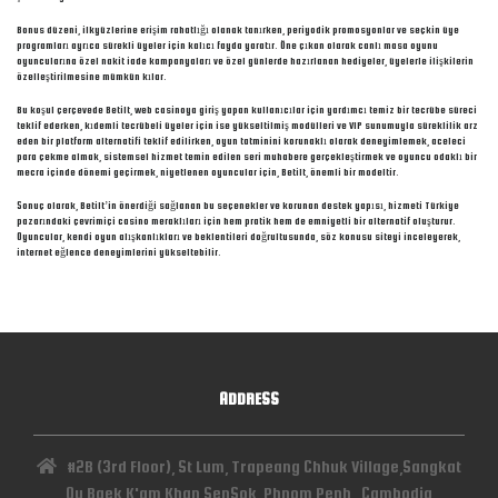
Bonus düzeni, ilkyüzlerine erişim rahatlığı olanak tanırken, periyodik promosyonlar ve seçkin üye
programları ayrıca sürekli üyeler için kalıcı fayda yaratır. Öne çıkan olarak canlı masa oyunu
oyuncularına özel nakit iade kampanyaları ve özel günlerde hazırlanan hediyeler, üyelerle ilişkilerin
özelleştirilmesine mümkün kılar.
Bu koşul çerçevede Betilt, web casinoya giriş yapan kullanıcılar için yardımcı temiz bir tecrübe süreci
teklif ederken, kıdemli tecrübeli üyeler için ise yükseltilmiş modülleri ve VIP sunumuyla süreklilik arz
eden bir platform alternatifi teklif edilirken, oyun tatminini korunaklı olarak deneyimlemek, aceleci
para çekme almak, sistemsel hizmet temin edilen seri muhabere gerçekleştirmek ve oyuncu odaklı bir
mecra içinde dönemi geçirmek, niyetlenen oyuncular için, Betilt, önemli bir modeltir.
Sonuç olarak, Betilt’in önerdiği sağlanan bu seçenekler ve korunan destek yapısı, hizmeti Türkiye
pazarındaki çevrimiçi casino meraklıları için hem pratik hem de emniyetli bir alternatif oluşturur.
Oyuncular, kendi oyun alışkanlıkları ve beklentileri doğrultusunda, söz konusu siteyi inceleyerek,
internet eğlence deneyimlerini yükseltebilir.
ADDRESS
#2B (3rd Floor), St Lum, Trapeang Chhuk Village,Sangkat
Ou Baek K'am,Khan SenSok ,Phnom Penh , Cambodia