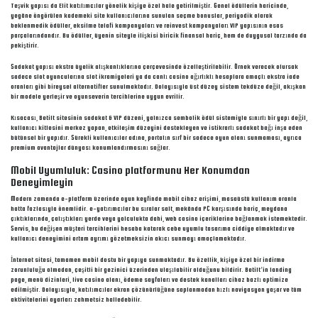
Teşvik yapısı da Elit katılımcılar yönelik kişiye özel hale getirilmiştir. Genel ödüllerin haricinde,
yegâne öngörülen kademeki site kullanıcılarına sunulan seçme bonuslar, periyodik olarak
beklenmedik ödüller, eksilme telafi kampanyaları ve reinvest kampanyaları VIP yapısının esas
parçalarındandır. Bu ödüller, üyenin siteyle ilişkisi biricik finansal hariç, hem de duygusal tarzında da
pekiştirir.
Sadakat yapısı ekstra üyelik alışkanlıklarına çerçevesinde özelleştirilebilir. Örnek verecek olursak
sadece slot oyuncularına slot ikramiyeleri ya da canlı casino ağırlıklı hesaplara amaçlı ekstra iade
oranları gibi bireysel alternatifler sunulmaktadır. Dolayısıyla üst düzey sistem tekdüze değil, akışkan
bir modele yerleşir ve oyunseverin tercihlerine uygun evrilir.
Kısacası, Betilt sitesinin sadakat & VIP düzeni, yalnızca sembolik ödül sistemiyle sınırlı bir yapı değil,
kullanıcı kitlesini merkez yapan, etkileşim düzeyini destekleyen ve istikrarlı sadakat bağı inşa eden
bütünsel bir yapıdır. Sürekli kullanıcılar adına, portalın sırf bir sadece oyun alanı sunmaması, ayrıca
premium avantajlar dünyası konumlandırmasını sağlar.
Mobil Uyumluluk: Casino platformunu Her Konumdan
Deneyimleyin
Modern zamanda e-platform üzerinde oyun keyfinde mobil cihaz erişimi, masaüstü kullanım oranla
hatta fazlasıyla önemlidir. e-yatırımcılar bu sıralar salt, mekânda PC karşısında hariç, meydana
çıktıklarında, çalıştıkları yerde veya yolculukta dahi, web casino içeriklerine bağlanmak istemektedir.
Servis, bu değişen müşteri tercihlerini hesaba katarak cebe uyumlu tasarıma ciddiye almaktadır ve
kullanıcı deneyimini ortam ayrımı gözetmeksizin akıcı sunmayı amaçlamaktadır.
İnternet sitesi, tamamen mobil dostu bir yapıya sunmaktadır. Bu özellik, kişiye özel bir indirme
zorunluluğu olmadan, çeşitli bir gezinici üzerinden ulaşılabilir olduğunu bildirir. Betilt’in landing
page, menü dizinleri, live casino alanı, ödeme sayfaları ve destek kanalları cihaz bazlı optimize
edilmiştir. Dolayısıyla, katılımcılar ekran çözünürlüğüne saplanmadan hızlı navigasyon yaşar ve tüm
aktivitelerini ayarları zahmetsiz halledebilir.