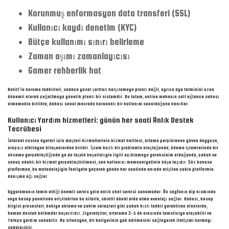
Korunmuş enformasyon data transferi (SSL)
Kullanıcı kaydı denetim (KYC)
Bütçe kullanımı sınırı belirleme
Zaman aşımı zamanlayıcısı
Gamer rehberlik hat
Betilt’in koruma tedbirleri, sadece yasal şartları karşılamaya planlı değil, ayrıca üye tatminini uzun
dönemli olarak çoğaltmaya yönelik planlı bir sistemdir. Bu tutum, online mekanın salt eğlence sahası
olmamakla birlikte, dahası sanal mecrada korunaklı bir kullanım sunulduğunu kanıtlar.
Kullanıcı Yardım hizmetleri: günün her saati Anlık Destek
Tecrübesi
İnternet casino üyeleri için müşteri hizmetlerinin hizmet kalitesi, ortama perçinlenen güven duygusu,
araçsız etkileyen bileşenlerden biridir. İşlem bazlı bir problemle oluştuğunda, ödeme işlemlerinde bir
aksama gerçekleştiğinde ya da teşvik koşullarıyla ilgili açıklamaya gereksinim olduğunda, çabuk ve
sonuç odaklı bir hizmet gerçekleştirilmesi, son kullanıcı memnuniyetinin köşe taşıdır. Söz konusu
platformun, bu metodolojiyle faaliyete geçerek günün her saatinde anında erişilen çoklu platformlu
danışma ağı sağlar
Uygulamanın temin ettiği önemli servis yolu anlık chat servisi sunumudur. Ön sayfanın dip kısmında
veya hesap panelinde erişilebilen bu nitelik, süratli dönüt elde etme avantajı sağlar. Dahası, hesap
bilgisi prosesleri, bakiye ekleme ve çekim süreçleri gibi çabuk hızlı tedbir gerektiren alanlarda,
hemen destek bölümdür başarılıdır. Ziyaretçiler, ortalama 3-5 dk arasında temsilciye ulaşabilir ve
Türkçe yardım sunabilir. Bu situasyon, dil bariyerinin yok edilmesini sağlayarak iletişimi kurmayı
sadeleştirir.