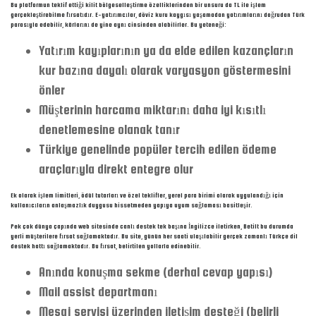
Bu platformun teklif ettiği kilit bölgeselleştirme özelliklerinden bir unsuru da TL ile işlem
gerçekleştirebilme fırsatıdır. E-yatırımcılar, döviz kuru kaygısı yaşamadan yatırımlarını doğrudan Türk
parasıyla edebilir, kârlarını de yine aynı cinsinden alabilirler. Bu yeteneği:
Yatırım kayıplarının ya da elde edilen kazançların
kur bazına dayalı olarak varyasyon göstermesini
önler
Müşterinin harcama miktarını daha iyi kısıtlı
denetlemesine olanak tanır
Türkiye genelinde popüler tercih edilen ödeme
araçlarıyla direkt entegre olur
Ek olarak işlem limitleri, ödül tutarları ve özel teklifler, yerel para birimi olarak uygulandığı için
kullanıcıların anlaşmazlık duygusu hissetmeden yapıya uyum sağlaması basitleşir.
Pek çok dünya çapında web sitesinde canlı destek tek başına İngilizce iletirken, Betilt bu durumda
yerli müşterilere fırsat sağlamaktadır. Bu site, günün her saati ulaşılabilir gerçek zamanlı Türkçe dil
destek hattı sağlamaktadır. Bu fırsat, belirtilen yollarla edinebilir.
Anında konuşma sekme (derhal cevap yapısı)
Mail assist departmanı
Mesaj servisi üzerinden iletişim desteği (belirli