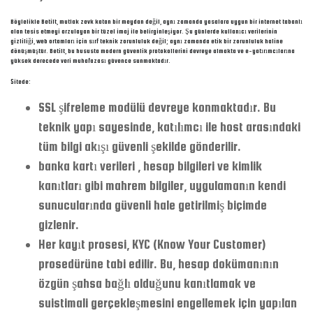
Böylelikle Betilt, mutlak zevk katan bir meydan değil, aynı zamanda yasalara uygun bir internet tabanlı
alan tesis etmeyi arzulayan bir tüzel imaj ile belirginleşiyor. Şu günlerde kullanıcı verilerinin
gizliliği, web ortamları için sırf teknik zorunluluk değil; aynı zamanda etik bir zorunluluk haline
dönüşmüştür. Betilt, bu hususta modern güvenlik protokollerini devreye almakta ve e-yatırımcılarına
yüksek derecede veri muhafazası güvence sunmaktadır.
Sitede:
SSL şifreleme modülü devreye konmaktadır. Bu
teknik yapı sayesinde, katılımcı ile host arasındaki
tüm bilgi akışı güvenli şekilde gönderilir.
banka kartı verileri , hesap bilgileri ve kimlik
kanıtları gibi mahrem bilgiler, uygulamanın kendi
sunucularında güvenli hale getirilmiş biçimde
gizlenir.
Her kayıt prosesi, KYC (Know Your Customer)
prosedürüne tabi edilir. Bu, hesap dokümanının
özgün şahsa bağlı olduğunu kanıtlamak ve
suistimali gerçekleşmesini engellemek için yapılan