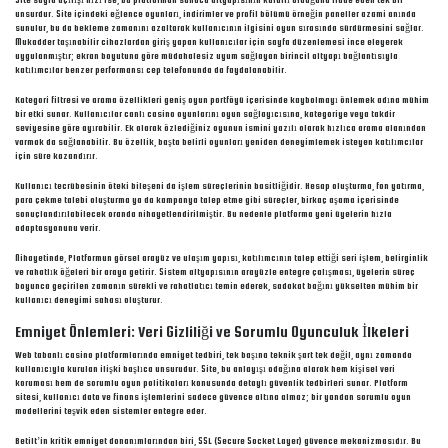
Site sayfa açılışı hızı ise, Bu platformun sunucu altyapısının kararlı olduğunu ifade eden tek bir
unsurdur. Site içindeki eğlence oyunları, indirimler ve profil bölümü örneğin paneller azami anında
sunulur, bu da bekleme zamanını azaltarak kullanıcının ilgisini oyun sırasında sürdürmesini sağlar.
Mukadder taşınabilir cihazlardan giriş yapan kullanıcılar için sayfa düzenlemesi ince eleyerek
uygulanmıştır; ekran boyutuna göre müdahalesiz uyum sağlayan birincil altyapı bağlantısıyla
katılımcılar benzer performansı cep telefonunda da faydalanabilir.
Kategori filtresi ve arama özellikleri geniş oyun portföyü içerisinde kaybolmayı önlemek adına mühim
bir etki sunar. Kullanıcılar canlı casino oyunlarını oyun sağlayıcısına, kategoriye veya takdir
seviyesine göre ayırabilir. Ek olarak özlediğiniz oyunun ismini yazılı olarak hızlıca arama alanından
varmak da sağlanabilir. Bu özellik, başta belirli oyunları yeniden deneyimlemek isteyen katılımcılar
için süre kazandırır.
Kullanıcı tecrübesinin öteki bileşeni da işlem süreçlerinin basitliğidir. Hesap oluşturma, fon yatırma,
para çekme talebi oluşturma ya da kampanya talep etme gibi süreçler, birkaç aşama içerisinde
sonuçlandırılabilecek oranda nihayetlendirilmiştir. Bu nedenle platforma yeni üyelerin hızla
adaptasyonunu verir.
Nihayetinde, Platformun görsel arayüz ve ulaşım yapısı, katılımcının talep ettiği seri işlem, belirginlik
ve rahatlık öğeleri bir araya getirir. Sistem altyapısının arayüzle entegre çalışması, üyelerin süreç
boyunca geçirilen zamanın sürekli ve rahatlatıcı temin ederek, sadakat bağını yükselten mühim bir
kullanıcı deneyimi sahası oluşturur.
Emniyet Önlemleri: Veri Gizliliği ve Sorumlu Oyunculuk İlkeleri
Web tabanlı casino platformlarında emniyet tedbiri, tek başına teknik şart tek değil, aynı zamanda
kullanıcıyla kurulan ilişki başlıca unsurudur. Site, bu anlayışı odağına alarak hem kişisel veri
koruması hem de sorumlu oyun politikaları konusunda detaylı güvenlik tedbirleri sunar. Platform
sitesi, kullanıcı data ve finans işlemlerini sadece güvence altına almaz; bir yandan sorumlu oyun
modellerini teşvik eden sistemler entegre eder.
Betilt’in kritik emniyet donanımlarından biri, SSL (Secure Socket Layer) güvence mekanizmasıdır. Bu