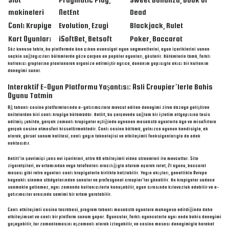
makineleri
NetEnt
Dead
Canlı Krupiye
Evolution, Ezugi
Blackjack, Rulet
Kart Oyunları
iSoftBet, Betsoft
Poker, Baccarat
Söz konusu tablo, bu platformda öne çıkan esansiyel oyun segmentlerini, oyun içeriklerini sunan
seçkin sağlayıcıları bölümlerde göze çarpan en popüler oyunları, gösterir. Bölümlerin tümü, farklı
kullanıcı gruplarına planlanarak organize edilmiştir ayrıca, donanım yapısıyla akıcı bir kullanım
deneyimi sunar.
Interaktif E-Oyun Platformu Yaşantısı: Asli Croupier’lerle Bahis
Oyunu Tatmin
Ağ tabanlı casino platformlarında e-yatırımcılara mevcut edilen deneyimi zirve düzeye geliştiren
ünitelerden biri canlı krupiye bölümüdür. Betilt, bu çerçevede sağlam bir işletim altyapısına tesis
edilmiş şekilde, gerçek zamanlı krupiyeler eşliğinde oynanan masaüstü oyunlarla üye ve misafirlere
gerçek casino atmosferi hissettirmektedir. Canlı casino bölümü, yalnızca oyunun kendisiyle, ek
olarak, görsel sunum kalitesi, canlı yayın teknolojisi ve etkileşimli fonksiyonlarıyla da odak
noktasıdır.
Betilt’in çevrimiçi şans evi içerikleri, ultra HD etkileşimli video streamleri ile mevcuttur. Site
ziyaretçileri, ev ortamından veya telefonları aracılığıyla oturum açarak rulet, 21 oyunu, baccarat
masası gibi retro oyunları canlı krupiyelerle birlikte katılabilir. Yayın akışları, genellikle Avrupa
kaynaklı sinema stüdyolarından sunulur ve profesyonel croupier’ler yönetilir. Bu krupiyeler sadece
sunmakla yetinmez, aynı zamanda kullanıcılarla konuşabilir, oyun sırasında kılavuzluk edebilir ve e-
yatırımcılar arasında samimi bir ortam yaratabilir.
Canlı etkileşimli casino tecrübesi, program tabanlı masaüstü oyunlara mukayese edildiğinde daha
etkileşimsel ve canlı bir platform sunum yapar. Oyuncular, farklı oyuncularla aynı anda bahis deneyimi
yaşayabilir, tur zamanlamasını eşzamanlı olarak izleyebilir, ve casino masası deneyimiyle hareket