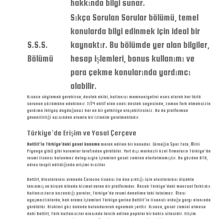
hakkında bilgi sunar.
Sıkça Sorulan Sorular bölümü, temel
konularda bilgi edinmek için ideal bir
S.S.S.
kaynaktır. Bu bölümde yer alan bilgiler,
Bölümü
hesap işlemleri, bonus kullanımı ve
para çekme konularında yardımcı
olabilir.
Kısaca söylemek gerekirse, destek ekibi, kullanıcı memnuniyetini esas alarak her türlü
sorunun çözümüne odaklanır. 7/24 aktif olan canlı destek sayesinde, zaman fark etmeksizin
yardıma ihtiyaç duyduğunuz her an bir yetkiliye ulaşabilirsiniz. Bu da platformun
güvenilirliği açısından olumlu bir izlenim yaratmaktadır.
Türkiye’de Erişim ve Yasal Çerçeve
Bettilt’in Türkiye’deki yasal konumu
merak edilen bir konudur. (örneğin Spor Toto, Milli
Piyango gibi) gibi kurumlar tarafından yürütülür. Yurt dışı merkezli özel firmaların Türkiye’de
resmi lisansı bulunmaz dolayısıyla işlemleri yasal zemine oturtulmamıştır. Bu yüzden BTK,
adres tespit edildiğinde erişimi kısıtlar.
Bettilt, Uluslararası arenada Curacao lisansı ile öne çıktığı için uluslararası ölçekte
tanınmış ve birçok ülkede hizmet veren bir platformdur. Ancak Türkiye’deki mevzuat farklıdır.
Kullanıcıların kazandığı paralar, Türkiye’de resmi denetime tabi tutulmaz. Olası
uyuşmazlıklarda, hak arama işlemleri Türkiye yerine Bettilt’in lisanslı olduğu yargı alanında
yürütülür. Riskleri göz önünde bulundurarak oynamak şarttır. Kısaca, yasal zemini olmasa
dahi Bettilt, Türk kullanıcılar arasında tercih edilen popüler bir bahis sitesidir. Erişim