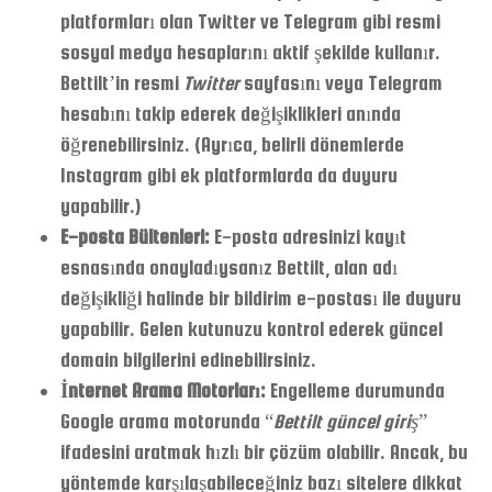
platformları olan Twitter ve Telegram gibi resmi
sosyal medya hesaplarını aktif şekilde kullanır.
Bettilt’in resmi
Twitter
sayfasını veya Telegram
hesabını takip ederek değişiklikleri anında
öğrenebilirsiniz. (Ayrıca, belirli dönemlerde
Instagram gibi ek platformlarda da duyuru
yapabilir.)
E-posta Bültenleri:
E-posta adresinizi kayıt
esnasında onayladıysanız Bettilt, alan adı
değişikliği halinde bir bildirim e-postası ile duyuru
yapabilir. Gelen kutunuzu kontrol ederek güncel
domain bilgilerini edinebilirsiniz.
İnternet Arama Motorları:
Engelleme durumunda
Google arama motorunda “
Bettilt güncel giriş
”
ifadesini aratmak hızlı bir çözüm olabilir. Ancak, bu
yöntemde karşılaşabileceğiniz bazı sitelere dikkat