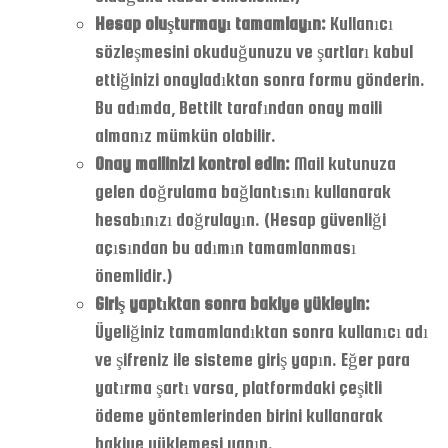
Hesap oluşturmayı tamamlayın:
Kullanıcı
sözleşmesini okuduğunuzu ve şartları kabul
ettiğinizi onayladıktan sonra formu gönderin.
Bu adımda, Bettilt tarafından onay maili
almanız mümkün olabilir.
Onay mailinizi kontrol edin:
Mail kutunuza
gelen doğrulama bağlantısını kullanarak
hesabınızı doğrulayın. (Hesap güvenliği
açısından bu adımın tamamlanması
önemlidir.)
Giriş yaptıktan sonra bakiye yükleyin:
Üyeliğiniz tamamlandıktan sonra kullanıcı adı
ve şifreniz ile sisteme giriş yapın. Eğer para
yatırma şartı varsa, platformdaki çeşitli
ödeme yöntemlerinden birini kullanarak
bakiye yüklemesi yapın.