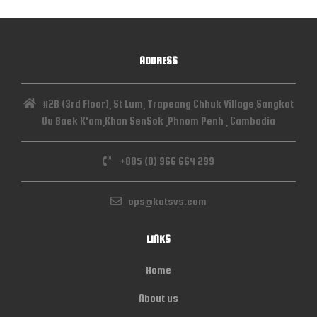
ADDRESS
#2B (3rd Floor), St Lum, Trapeang Chhuk Village,Sangkat
Ou Baek K'am,Khan SenSok ,Phnom Penh , Cambodia
+885 (0) 966 664 299
ops@katsvs.com
LINKS
Home
About us