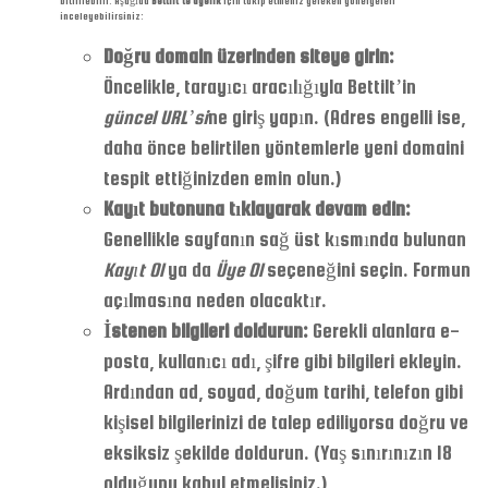
bitirilebilir. Aşağıda
Bettilt’te üyelik
için takip etmeniz gereken yönergeleri
inceleyebilirsiniz:
Doğru domain üzerinden siteye girin:
Öncelikle, tarayıcı aracılığıyla Bettilt’in
güncel URL’si
ne giriş yapın. (Adres engelli ise,
daha önce belirtilen yöntemlerle yeni domaini
tespit ettiğinizden emin olun.)
Kayıt butonuna tıklayarak devam edin:
Genellikle sayfanın sağ üst kısmında bulunan
Kayıt Ol
ya da
Üye Ol
seçeneğini seçin. Formun
açılmasına neden olacaktır.
İstenen bilgileri doldurun:
Gerekli alanlara e-
posta, kullanıcı adı, şifre gibi bilgileri ekleyin.
Ardından ad, soyad, doğum tarihi, telefon gibi
kişisel bilgilerinizi de talep ediliyorsa doğru ve
eksiksiz şekilde doldurun. (Yaş sınırınızın 18
olduğunu kabul etmelisiniz.)