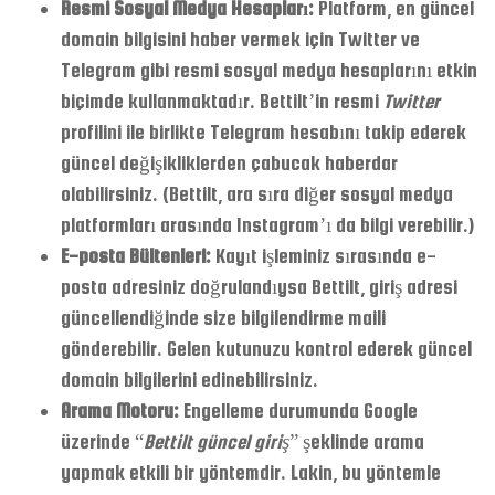
Resmi Sosyal Medya Hesapları:
Platform, en güncel
domain bilgisini haber vermek için Twitter ve
Telegram gibi resmi sosyal medya hesaplarını etkin
biçimde kullanmaktadır. Bettilt’in resmi
Twitter
profilini ile birlikte Telegram hesabını takip ederek
güncel değişikliklerden çabucak haberdar
olabilirsiniz. (Bettilt, ara sıra diğer sosyal medya
platformları arasında Instagram’ı da bilgi verebilir.)
E-posta Bültenleri:
Kayıt işleminiz sırasında e-
posta adresiniz doğrulandıysa Bettilt, giriş adresi
güncellendiğinde size bilgilendirme maili
gönderebilir. Gelen kutunuzu kontrol ederek güncel
domain bilgilerini edinebilirsiniz.
Arama Motoru:
Engelleme durumunda Google
üzerinde “
Bettilt güncel giriş
” şeklinde arama
yapmak etkili bir yöntemdir. Lakin, bu yöntemle