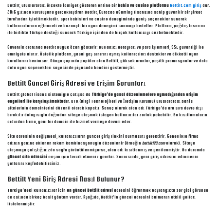
Bettilt, uluslararası ölçekte faaliyet gösteren online bir
bahis ve casino platformu
bettilt.com giriş
dur.
2016 yılında kuruluşunu gerçekleştiren Bettilt, Curacao eGaming lisansına sahip güvenilir bir şirket
tarafından işletilmektedir. spor bahisleri ve casino deneyiminde geniş seçenekler sunarak
kullanıcılarına eğlenceli ve kazançlı bir oyun deneyimi sunmayı hedefler. Platform, çağdaş tasarımı
ile birlikte Türkçe desteği sunarak Türkiye içinden de birçok kullanıcıyı cezbetmektedir.
Güvenlik alanında Bettilt büyük özen gösterir: Kullanıcı detayları ve para işlemleri, SSL güvenliği ile
emniyete alınır. Üstelik platform, yasal yaş sınırını aşmış kullanıcıları destekler ve dikkatli oyun
kurallarını benimser. Dünya çapında popüler olan Bettilt, yüksek oranlar, çeşitli promosyonlar ve dolu
dolu oyun seçenekleri sayesinde piyasada kendini göstermiştir.
Bettilt Güncel Giriş Adresi ve Erişim Sorunları
Bettilt global lisans sistemiyle çalışsa da
Türkiye’de yasal düzenlemelere uymadığından erişim
engelleri ile karşılaşılmaktadır
. BTK (Bilgi Teknolojileri ve İletişim Kurumu) uluslararası bahis
sitelerinin domainlerini düzenli olarak kapatır. Sonuç olarak alan adı Türkiye’de ara sıra devre dışı
bırakılır dolayısıyla doğrudan siteye ulaşmak isteyen kullanıcılar zorluk çekebilir. Bu kısıtlamaların
ardından firma, yeni bir domain ile hizmet vermeye devam eder.
Site adresinin değişmesi, kullanıcıların güncel giriş linkini bulmasını gerektirir. Genellikle firma
adının yanına eklenen rakam kombinasyonuyla düzenlenir (örneğin
bettilt123.com
olarak). Siteye
ulaşmaya çalıştığınızda sayfa görüntülenmiyorsa, alan adı kısıtlanmış ve yenilenmiştir. Bu durumda
güncel site adresini
erişim için tercih etmeniz gerekir. Sonrasında, yeni giriş adresini edinmenin
yollarını keşfedebilirsiniz.
Bettilt Yeni Giriş Adresi Nasıl Bulunur?
Türkiye’deki kullanıcılar için
en güncel Bettilt adresi
adresini öğrenmek başlangıçta zor gibi görünse
de aslında birkaç basit yöntem vardır. Aşağıda, Bettilt’in güncel adresini bulmanın etkili yolları
listelenmiştir: