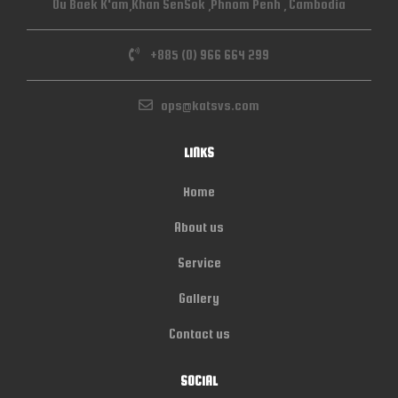
Ou Baek K'am,Khan SenSok ,Phnom Penh , Cambodia
+885 (0) 966 664 299
ops@katsvs.com
LINKS
Home
About us
Service
Gallery
Contact us
SOCIAL