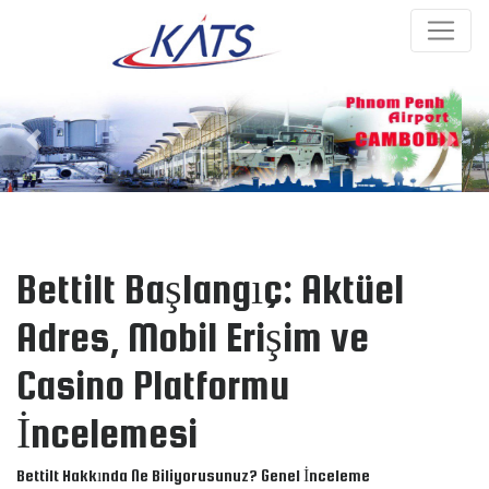
Previous
Next
Bettilt Başlangıç: Aktüel
Adres, Mobil Erişim ve
Casino Platformu
İncelemesi
Bettilt Hakkında Ne Biliyorusunuz? Genel İnceleme