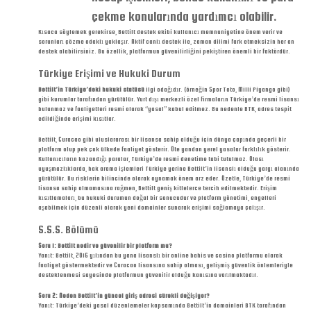
çekme konularında yardımcı olabilir.
Kısaca söylemek gerekirse, Bettilt destek ekibi kullanıcı memnuniyetine önem verir ve
sorunları çözme odaklı yaklaşır. Aktif canlı destek ile, zaman dilimi fark etmeksizin her an
destek alabilirsiniz. Bu özellik, platformun güvenilirliğini pekiştiren önemli bir faktördür.
Türkiye Erişimi ve Hukuki Durum
Bettilt’in Türkiye’deki hukuki statüsü
ilgi odağıdır. (örneğin Spor Toto, Milli Piyango gibi)
gibi kurumlar tarafından yürütülür. Yurt dışı merkezli özel firmaların Türkiye’de resmi lisansı
bulunmaz ve faaliyetleri resmi olarak “yasal” kabul edilmez. Bu nedenle BTK, adres tespit
edildiğinde erişimi kısıtlar.
Bettilt, Curacao gibi uluslararası bir lisansa sahip olduğu için dünya çapında geçerli bir
platform olup pek çok ülkede faaliyet gösterir. Öte yandan yerel yasalar farklılık gösterir.
Kullanıcıların kazandığı paralar, Türkiye’de resmi denetime tabi tutulmaz. Olası
uyuşmazlıklarda, hak arama işlemleri Türkiye yerine Bettilt’in lisanslı olduğu yargı alanında
yürütülür. Bu risklerin bilincinde olarak oynamak önem arz eder. Özetle, Türkiye’de resmi
lisansa sahip olmamasına rağmen, Bettilt geniş kitlelerce tercih edilmektedir. Erişim
kısıtlamaları, bu hukuki durumun doğal bir sonucudur ve platform yönetimi, engelleri
aşabilmek için düzenli olarak yeni domainler sunarak erişimi sağlamaya çalışır.
S.S.S. Bölümü
Soru 1: Bettilt nedir ve güvenilir bir platform mu?
Yanıt: Bettilt, 2016 yılından bu yana lisanslı bir online bahis ve casino platformu olarak
faaliyet göstermektedir ve Curacao lisansına sahip olması, gelişmiş güvenlik önlemleriyle
desteklenmesi sayesinde platformun güvenilir olduğu kanısına varılmaktadır.
Soru 2: Neden Bettilt’in güncel giriş adresi sürekli değişiyor?
Yanıt: Türkiye’deki yasal düzenlemeler kapsamında Bettilt’in domainleri BTK tarafından