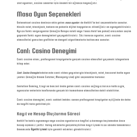
slot oyunları, casino severler için önemli bir eğlence kaynağıdır.
Masa Oyun Seçenekleri
Geleneksel casino denince akla gelen
masa oyunları
de Bettilt’te bol seçeneklerle sunulur.
Klasik rulet, blackjack, bakara ve pokerin dijital kopyalarını dilediğiniz an oynayabilirsiniz.
Ayrıca farklı varyasyonlar (örneğin Avrupa ruleti veya Texas Hold’em poker) arasından seçim
yaparak farklı oyun deneyimleri yaşayabilirsiniz. Söz konusu oyunlar, canlı casino
atmosferini yansıtan grafikler ve dengeli algoritmalarla kullanıma sunulur.
Canlı Casino Deneyimi
Canlı casino alanı, profesyonel krupiyelerle gerçek casino atmosferi yaşamak isteyenlere
hitap eder.
Canlı Casino Deneyimi
odalarında canlı video yayınlarıyla blackjack, rulet, baccarat hatta oyun
şovları (örneğin Dream Catcher, Monopoly Live) gibi seçenekler bulunur.
Evolution Gaming, Ezugi ve benzeri önde gelen canlı casino sağlayıcılarının katkısıyla,
oyuncular evlerinin konforunda gerçek bir kumarhane atmosferine dahil olabilirler.
Canlı casino deneyimi, canlı sohbet imkânı sunan profesyonel krupiyeler eşliğinde de daha
da keyifli hale getirilmiştir.
Kayıt ve Hesap Oluşturma Süreci
Bettilt’te bahis oynamaya veya casino oyunlarının keyfini çıkarmaya başlamadan önce
hesap açmanız şarttır. Kolay adımlarla gerçekleştirilen kayıt işlemi kısa sürede tamamlanır.
Devamında
Üyelik işlemi
için gerekli adımları görebilirsiniz: