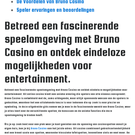
De Voordelen van Bruno Casino
Speler ervaringen en beoordelingen
Betreed een fascinerende
speelomgeving met Bruno
Casino en ontdek eindeloze
mogelijkheden voor
entertainment.
Betreed een fascinerende speelomgeving met Bruno Casino en ontdek eindeloze mogelijkheden voor
entertainment. Dit online casino biedt een unieke ervaring die spelers van alle niveaus aanspreekt.
Bruno Casino is ontwikkeld met de, soms uitdagende, maar altijd spannende wensen van de spelers in
gedachten, waardoor het een uitstekende keuze is voor iedereen die op zoek is naar plezier en
opwinding. In deze uitgebreide gids nemen we je mee in de fascinerende wereld van Bruno Casino, waar
je alles leert over de verschillende spellen, de bonussen en de unieke functies die deze
speelomgeving te bieden heeft.
Als je op zoek bent naar een plek waar je kunt genieten van de spanning van casinospellen vanuit je
eigen huis, ben je bij
Bruno Casino
aan het juiste adres. Dit casino combineert gebruiksvriendelijkheid
met een breed scala aan spellen, waaronder klassieke tafelspellen, innovatieve slots en veel meer. De