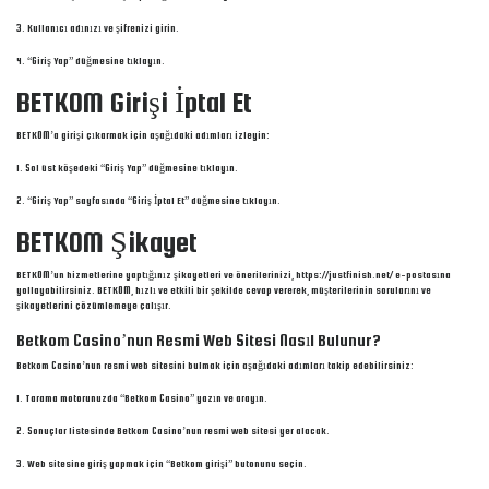
3. Kullanıcı adınızı ve şifrenizi girin.
4. “Giriş Yap” düğmesine tıklayın.
BETKOM Girişi İptal Et
BETKOM’a girişi çıkarmak için aşağıdaki adımları izleyin:
1. Sol üst köşedeki “Giriş Yap” düğmesine tıklayın.
2. “Giriş Yap” sayfasında “Giriş İptal Et” düğmesine tıklayın.
BETKOM Şikayet
BETKOM’un hizmetlerine yaptığınız şikayetleri ve önerilerinizi, https://justfinish.net/ e-postasına
yollayabilirsiniz. BETKOM, hızlı ve etkili bir şekilde cevap vererek, müşterilerinin sorularını ve
şikayetlerini çözümlemeye çalışır.
Betkom Casino’nun Resmi Web Sitesi Nasıl Bulunur?
Betkom Casino’nun resmi web sitesini bulmak için aşağıdaki adımları takip edebilirsiniz:
1. Tarama motorunuzda “Betkom Casino” yazın ve arayın.
2. Sonuçlar listesinde Betkom Casino’nun resmi web sitesi yer alacak.
3. Web sitesine giriş yapmak için “Betkom girişi” butonunu seçin.