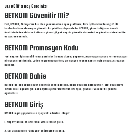
BETKOM’a Hoş Geldiniz!
BETKOM Güvenilir Mi?
Evet, BETKOM, Türkiye’nin biri olan yeni bir online oyun platformu, Türk İş Adamları Derneği (TİO)
tarafından lisanslanmış ve güvenilir bir şekilde çalışmaktadır. BETKOM, güvenilirliğin en önemli
özelliklerinden biri olan kullanıcı güvenliği, çok sayıda güvenlik sistemleri ve yönetim sistemleri ile
desteklenmektedir.
BETKOM Promosyon Kodu
Yeni kayıtlar için BETKOM’a hoş geldiniz! İlk depositunuz yaparken, promosyon kodunu kullanarak yeni
bir bonus alabilirsiniz. Lütfen kayıt olmadan önce promosyon kodunu kontrol edin ve kayıt sırasında
kullanın.
BETKOM Bahis
BETKOM’da, çok sayıda oyun seçeneği sunulmaktadır. Bahis oyunları, kart oyunları, slot oyunları ve
sınırlı süreli oyunlar gibi çok çeşitli oyunlar mevcuttur. Her oyun, güvenilir ve rahat bir şekilde
oynanabilir.
BETKOM Giriş
BETKOM’a giriş yapmak için aşağıdaki adımları izleyin:
1. https://justfinish.net/ resmi web sitesine gidin.
2. Sol üst köşedeki “Giriş Yap” düğmesine tıklayın.