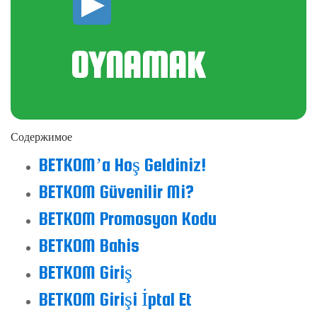
OYNAMAK
Содержимое
BETKOM’a Hoş Geldiniz!
BETKOM Güvenilir Mi?
BETKOM Promosyon Kodu
BETKOM Bahis
BETKOM Giriş
BETKOM Girişi İptal Et