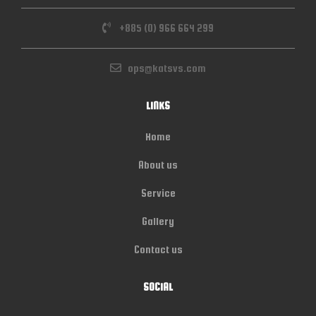
+885 (0) 966 664 299
ops@katsvs.com
LINKS
Home
About us
Service
Gallery
Contact us
SOCIAL