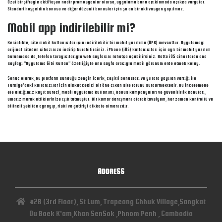
Özel bir şifreyle aktifleşen nadir promosyonlar olursa, uygulama bunu açıklamada açıkça vurgular.
Standart hoşgeldin bonusu ve diğer düzenli bonuslar için şu an bir aktivasyon yapılmaz.
Mobil app indirilebilir mi?
Kesinlikle, site mobil kullanıcılar için indirilebilir bir mobil yazılıma (APK) mevcuttur. Uygulamayı
orijinal siteden cihazınıza indirip kurabilirsiniz. iPhone (iOS) kullanıcıları için ayrı bir mobil yazılım
bulunmasa da, telefon tarayıcılarıyla web sayfasını rahatça açabilirsiniz. Hatta iOS cihazlarda ana
sayfayı “Uygulama Gibi Kullan” özelliğiyle ana sayfa aracıyla mobil görünüm elde etmek kolay.
Sonuç olarak, bu platform sunduğu zengin içerik, çeşitli bonusları ve yıllara yayılan varlığı ile
Türkiye’deki kullanıcılar için dikkat çekici bir öne çıkan site rolünü sürdürmektedir. Bu incelemede
ele aldığımız kayıt süreci, mobil uygulama kullanımı, bonus kampanyaları ve güvenilirlik konuları,
umarız merak ettiklerinize ışık tutmuştur. Bir kumar danışmanı olarak tavsiyem, her zaman kontrollü ve
bilinçli şekilde oynayıp, riski ve getiriyi dikkate almanızdır.
ADDRESS
#2B (3rd Floor), St Lum, Trapeang Chhuk Village,Sangkat
Ou Baek K'am,Khan SenSok ,Phnom Penh , Cambodia