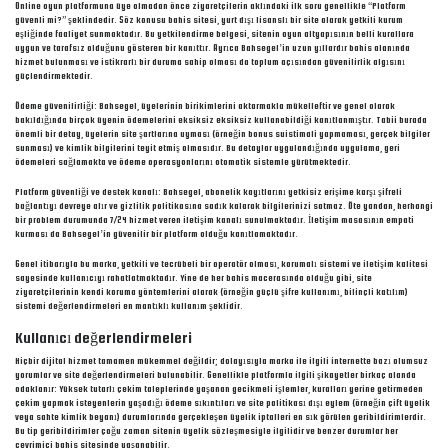
Online oyun platformuna üye olmadan önce ziyaretçilerin aklındaki ilk soru genellikle “Platform
güvenli mi?” şeklindedir. Söz konusu bahis sitesi, yurt dışı lisanslı bir site olarak yetkili kurum
eşliğinde faaliyet sunmaktadır. Bu yetkilendirme belgesi, sitenin oyun altyapısının belli kurallara
uygun ve tarafsız olduğunu gösteren bir kanıttır. Ayrıca Bahsegel’in uzun yıllardır bahis alanında
hizmet bulunması ve istikrarlı bir duruma sahip olması da toplum açısından güvenilirlik algısını
güçlendirmektedir.
Ödeme güvenilirliği: Bahsegel, üyelerinin birikimlerini aktarmakla mükelleftir ve genel olarak
bakıldığında birçok üyenin ödemelerini eksiksiz eksiksiz kullanabildiği kanıtlanmıştır. Tabii burada
önemli bir detay, üyelerin site şartlarına uyması (örneğin bonus suistimali yapmaması, gerçek bilgiler
sunması) ve kimlik bilgilerini teyit etmiş olmasıdır. Bu detaylar uygulandığında uygulama, geri
ödemeleri sağlamakta ve ödeme operasyonlarını otomatik sistemle yürütmektedir.
Platform güvenliği ve destek kanalı: Bahsegel, abonelik kayıtlarını yetkisiz erişime karşı şifreli
bağlantıyı devreye alır ve gizlilik politikasına sadık kalarak bilgilerinizi satmaz. Öte yandan, herhangi
bir problem durumunda 7/24 hizmet veren iletişim kanalı sunulmaktadır. İletişim masasının empati
kurması da Bahsegel’in güvenilir bir platform olduğu kanıtlamaktadır.
Genel itibarıyla bu marka, yetkili ve tecrübeli bir operatör olması, korumalı sistemi ve iletişim kalitesi
sayesinde kullanıcıyı rahatlatmaktadır. Yine de her bahis macerasında olduğu gibi, site
ziyaretçilerinin kendi koruma yöntemlerini alarak (örneğin güçlü şifre kullanımı, bilinçli katılım)
sistemi değerlendirmeleri en mantıklı kullanım şeklidir.
Kullanıcı değerlendirmeleri
Hiçbir dijital hizmet tamamen mükemmel değildir; dolayısıyla marka ile ilgili internette bazı olumsuz
yorumlar ve site değerlendirmeleri bulunabilir. Genellikle platformla ilgili şikayetler birkaç alanda
odaklanır: Yüksek tutarlı çekim taleplerinde yaşanan gecikmeli işlemler, kuralları yerine getirmeden
çekim yapmak isteyenlerin yaşadığı ödeme sıkıntıları ve site politikası dışı eylem (örneğin çift üyelik
veya sahte kimlik beyanı) durumlarında gerçekleşen üyelik iptalleri en sık görülen geribildirimlerdir.
Bu tip geribildirimler çoğu zaman sitenin üyelik sözleşmesiyle ilgilidir ve benzer durumlar her
çevrimiçi bahis sitesinde yaşanabilir.