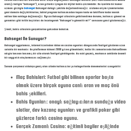
casino katılımcıları arasında adını sıkça duyduğumuz Bahsegel markası (bazı bahisseverlerin webde
aradığı haliyle “bahsegel”), uzun yıllardır işleyen bir dijital bahis çözümüdür. Bu içerikte bir kumar
uzmanı gözüyle
bahsegel
Bahsegel detaylı şekilde değerlendireceğiz. sisteme erişim işlemlerinden
yeni domain değişikliklerine, tablet program kullanımından kupon kodu ve tekliflere kadar merak
edilen tüm noktaya değineceğiz. Ayrıca Bahsegel sitesinin yetkilendirme durumu, kullanıcı güveni ve
yorumları gibi kritik başlıkları da inceleyerek “Bahsegel’e güvenilir mi?” sorusuna yanıt göstereceğiz.
Şimdi, bahis sitesinin gerçeklerine yakından bakalım.
Bahsegel Ne Sunuyor?
Bahsegel uygulaması, internet üzerinden iddaa ve casino oyunları dünyasında faaliyet gösteren uzun
soluklu bir markadır. Bu platformun kökeni 2000 yılına gitmektedir; hatta ilk zamanlarında BahseGüven
adıyla tanınan tanınmış bir site olarak faaliyet yürütüyordu. Bu eski geçmiş, markanın sektörde önemli
bir saygınlık oluşturmasını sağlamıştır.
Sunum çerçevesi oldukça geniş olan sitede kullanıcılar şu kategorilerde denemelerini sınayabilir:
Maç Bahisleri: Futbol gibi bilinen sporlar başta
olmak üzere birçok oyuna canlı oran ve maç önü
bahis şekilleri.
Bahis Oyunları: onaylı sağlayıcıların sunduğu video
slotlar, dev kazanç oyunları ve grafikli poker gibi
yüzlerce farklı casino oyunu.
Gerçek Zamanlı Casino: eğitimli bayiler eşliğinde