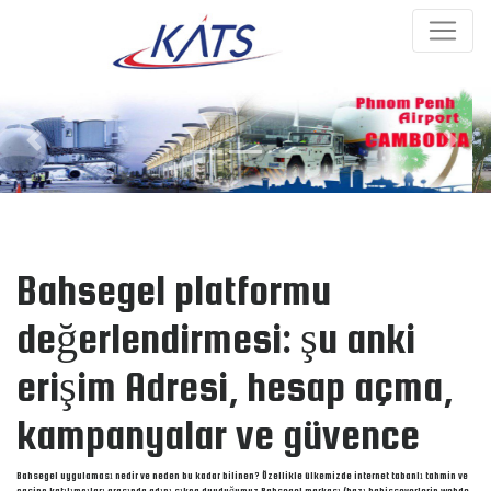
Previous
Next
Bahsegel platformu
değerlendirmesi: şu anki
erişim Adresi, hesap açma,
kampanyalar ve güvence
Bahsegel uygulaması nedir ve neden bu kadar bilinen? Özellikle ülkemizde internet tabanlı tahmin ve