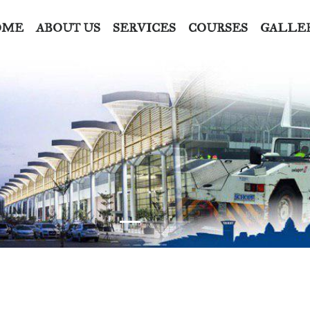
OME
ABOUT US
SERVICES
COURSES
GALLE