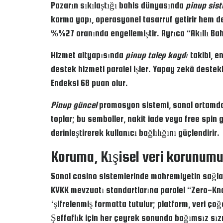
Pazarın sıkılaştığı bahis dünyasında
pinup sis
karma yapı, operasyonel tasarruf getirir hem de
%%27 oranında engellemiştir. Ayrıca “Akıllı Bah
Hizmet altyapısında
pinup talep kaydı
takibi, e
destek hizmeti paralel işler. Yapay zekâ destek
Endeksi 68 puan olur.
Pinup güncel
promosyon sistemi, sanal ortamda “
toplar; bu semboller, nakit iade veya free spin g
derinleştirerek kullanıcı bağlılığını güçlendirir.
Koruma, Kışisel veri korunumu
Sanal casino sistemlerinde mahremiyetin sağlanma
KVKK mevzuatı standartlarına paralel “Zero-K
‘şifrelenmiş formatta tutulur; platform, veri ç
Şeffaflık için her çeyrek sonunda bağımsız sızm