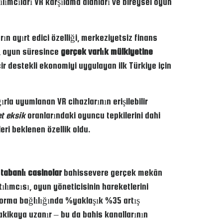
lımcıları VR karşılama alanları ve bireysel oyun
n ayırt edici özelliği, merkeziyetsiz finans
r, oyun süresince
gerçek varlık mülkiyetine
ir destekli ekonomiyi uygulayan ilk Türkiye için
ırla uyumlanan VR cihazlarının erişilebilir
t eksik
oranlarındaki oyuncu tepkilerini dahi
eri beklenen özellik oldu.
 tabanlı casinolar
bahissevere gerçek mekân
ılımcısı, oyun yöneticisinin hareketlerini
tforma bağlılığında %yaklaşık %35 artış
 dakikaya uzanır – bu da bahis kanallarının