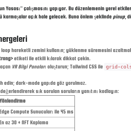
n Yasası” çalışmasını yapıyor. Bu düzenlemenin yerel etkileri
kü karmaşalar açık hale gelecek. Buna önlem şeklinde
pinup
, 
ergeleri
n loop hareketli zemini kullanın; yüklenme süremesini azaltma
trong>
etiketi ile etkili kılarak dikkat çekin.
ı açan
VR Bilgi Panoları
oluşturun; Tailwind CSS ile
grid-col
cih edin; dark-mode yapıda göz yorulmaz.
değerlendirerek sık sorulan soruların yanıtını kodlayın:
Yönlendirme
Edge Compute Sunucuları ile 45 ms
En az 30 + NFT Kaplama