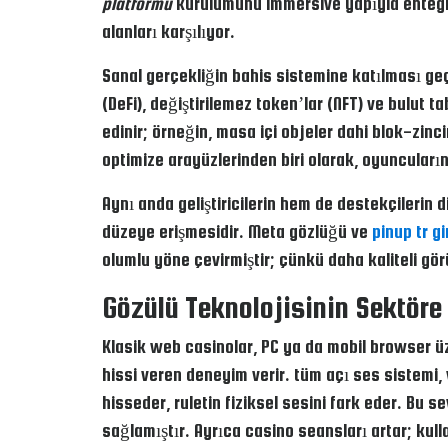
platformu
kurulumunu immersive yapıyla enteg
alanları karşılıyor.
Sanal gerçekliğin bahis sistemine katılması geç
(DeFi), değiştirilemez token’lar (NFT) ve bulut
edinir; örneğin, masa içi objeler dahi blok-zinc
optimize arayüzlerinden biri olarak, oyuncuların
Aynı anda geliştiricilerin hem de destekçilerin d
düzeye erişmesidir. Meta gözlüğü ve
pinup tr gi
olumlu yöne çevirmiştir; çünkü daha kaliteli görü
Gözülü Teknolojisinin Sektöre 
Klasik web casinolar, PC ya da mobil browser 
hissi veren deneyim verir. tüm açı ses sistemi,
hisseder, ruletin fiziksel sesini fark eder. Bu s
sağlamıştır. Ayrıca casino seansları artar; kulla