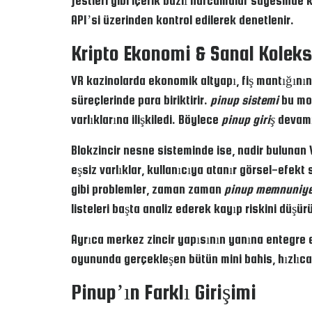
jestleri gibi içerik bazlı harcamalar sayesinde 
API’si üzerinden kontrol edilerek denetlenir.
Kripto Ekonomi & Sanal Kolek
VR kazinolarda ekonomik altyapı, fiş mantığının 
süreçlerinde para biriktirir.
pinup sistemi
bu mod
varlıklarına ilişkiledi. Böylece
pinup giriş
devamın
Blokzincir nesne sisteminde ise, nadir bulunan 
eşsiz varlıklar, kullanıcıya atanır görsel-efekt 
gibi problemler, zaman zaman
pinup memnuniyet
listeleri başta analiz ederek kayıp riskini düşürü
Ayrıca merkez zincir yapısının yanına entegre 
oyununda gerçekleşen bütün mini bahis, hızlıc
Pinup’ın Farklı Girişimi