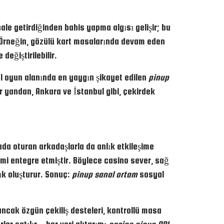
hale getirdiğinden bahis yapma algısı gelişir; bu
. Örneğin, gözülü kart masalarında devam eden
değiştirilebilir.
rel oyun alanında en yaygın şikayet edilen
pinup
r yandan, Ankara ve İstanbul gibi, çekirdek
ada oturan arkadaşlarla da anlık etkileşime
mi entegre etmiştir. Böylece casino sever, sağ
ık oluşturur. Sonuç:
pinup sanal ortam
sosyal
ncak özgün çekiliş desteleri, kontrollü masa