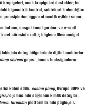
 krupiyeleri, canlı krupiyeleri destekler; bu
daki biyometrik kontrol, sahtekarlık olasılığını
un prensiplerine uygun otomatik eşikler sunar.
rdım butonu, sosyal kanal yardımı ve e-mail
 hizmet süresini azaltır; böylece Memnuniyet
obisinin detay bölgelerinde dijital anahtarlar
pinup sistemi
yapısı, bonus fonksiyonlarını
risi kabul edilir.
casino pinup
, Avrupa GDPR ve
girişi
aşamasında sağlanan kimlik detayları,
lanıcı forumları
platformlarında paylaşılır.