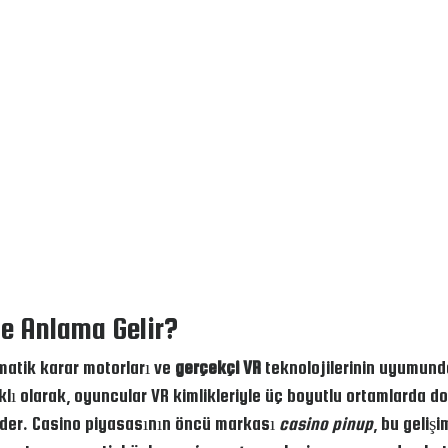
Ne Anlama Gelir?
matik karar motorları ve
gerçekçi VR
teknolojilerinin uyumunda
klı olarak, oyuncular VR kimlikleriyle üç boyutlu ortamlarda do
der. Casino piyasasının öncü markası
casino pinup
, bu geli