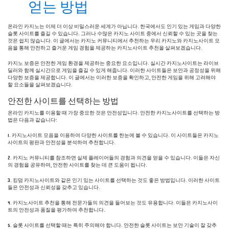
얻는 방법
온라인 카지노는 이제 더 이상 비밀스러운 세계가 아닙니다. 한국에서도 인기 있는 게임과 다양한
슬롯 사이트를 즐길 수 있습니다. 그러나 수많은 카지노 사이트 중에서 신뢰할 수 있는 곳을 찾는
것은 쉽지 않습니다. 이 글에서는 카지노 커뮤니티에서 추천하는 우리 카지노와 카지노사이트 모
음을 통해 안전하고 즐거운 게임 경험을 제공하는 카지노사이트 추천을 살펴보겠습니다.
카지노 보증은 안전한 게임 환경을 제공하는 중요한 요소입니다. 실시간 카지노사이트는 라이브
딜러와 함께 실시간으로 게임을 즐길 수 있게 해줍니다. 이러한 사이트들은 보안과 공정성을 위해
다양한 보증을 제공합니다. 이 글에서는 이러한 보증을 확인하고, 안전한 게임을 위해 고려해야
할 요소들을 살펴보겠습니다.
안전한 사이트를 선택하는 방법
온라인 카지노를 이용할 때 가장 중요한 것은 안전성입니다. 안전한 카지노사이트를 선택하는 방
법은 다음과 같습니다:
1. 카지노사이트 모음을 이용하여 다양한 사이트를 한눈에 볼 수 있습니다. 이 사이트들은 카지노
사이트의 평판과 안전성을 분석하여 추천합니다.
2. 카지노 커뮤니티를 참조하면 실제 플레이어들의 경험과 의견을 얻을 수 있습니다. 이들은 자신
의 경험을 공유하며, 안전한 사이트를 찾는 데 큰 도움이 됩니다.
3. 킹덤 카지노사이트와 같은 인기 있는 사이트를 선택하는 것도 좋은 방법입니다. 이러한 사이트
들은 안전성과 신뢰성을 갖추고 있습니다.
4. 카지노사이트 추천을 통해 전문가들의 의견을 들어보는 것도 유용합니다. 이들은 카지노사이
트의 안전성과 품질을 평가하여 추천합니다.
5. 슬롯 사이트를 선택할 때는 특히 주의해야 합니다. 안전한 슬롯 사이트는 보안 기술이 잘 갖추