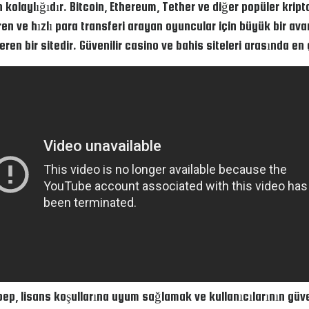
 kolaylığıdır. Bitcoin, Ethereum, Tether ve diğer popüler kripto 
veren ve hızlı para transferi arayan oyuncular için büyük bir a
ren bir sitedir. Güvenilir casino ve bahis siteleri arasında en
bep, lisans koşullarına uyum sağlamak ve kullanıcılarının güv