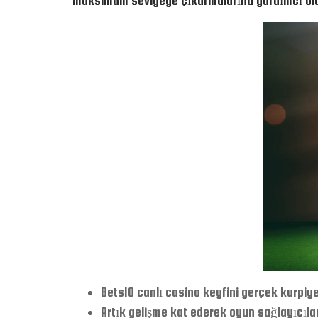
maksimum seviyeye çıkarmalarına yardımcı olur
Bets10 canlı casino keyfini gerçek kurpiye
Artık gelişme kat ederek oyun sağlayıcılar