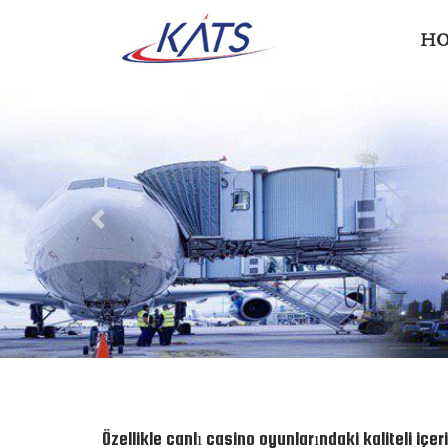
H
Previous
Özellikle canlı casino oyunlarındaki kaliteli iç