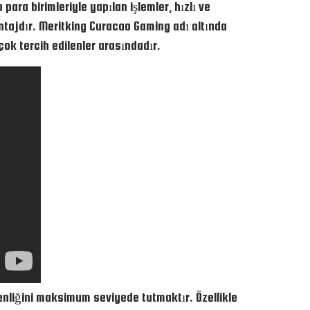
para birimleriyle yapılan işlemler, hızlı ve
vantajdır. Meritking Curacao Gaming adı altında
 çok tercih edilenler arasındadır.
enliğini maksimum seviyede tutmaktır. Özellikle