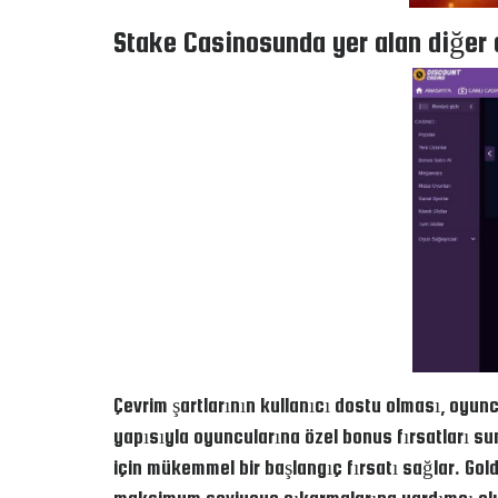
Stake Casinosunda yer alan diğer 
Çevrim şartlarının kullanıcı dostu olması, oyun
yapısıyla oyuncularına özel bonus fırsatları su
için mükemmel bir başlangıç fırsatı sağlar. Go