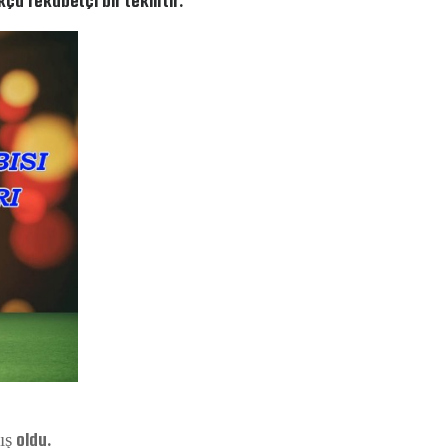
 rekabetçi bir tekliftir.
ış oldu.