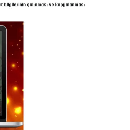
rt bilgilerinin çalınması ve kopyalanması