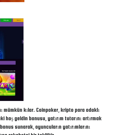
nı mümkün kılar. Coinpoker, kripto para odaklı
ki hoş geldin bonusu, yatırım tutarını artırmak
 bonus sunarak, oyuncuların yatırımlarını